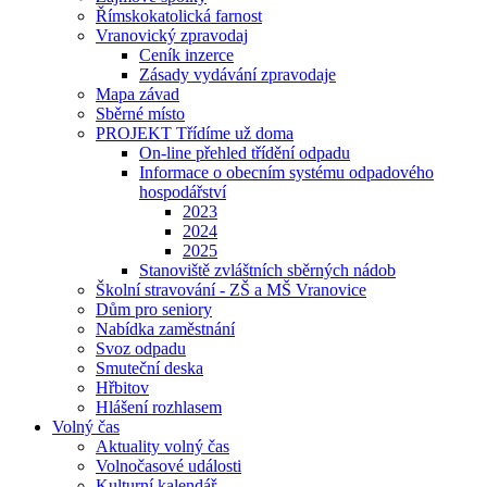
Římskokatolická farnost
Vranovický zpravodaj
Ceník inzerce
Zásady vydávání zpravodaje
Mapa závad
Sběrné místo
PROJEKT Třídíme už doma
On-line přehled třídění odpadu
Informace o obecním systému odpadového
hospodářství
2023
2024
2025
Stanoviště zvláštních sběrných nádob
Školní stravování - ZŠ a MŠ Vranovice
Dům pro seniory
Nabídka zaměstnání
Svoz odpadu
Smuteční deska
Hřbitov
Hlášení rozhlasem
Volný čas
Aktuality volný čas
Volnočasové události
Kulturní kalendář