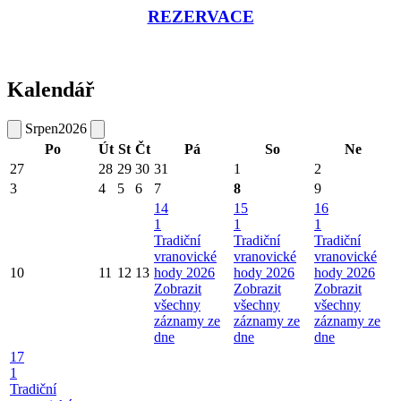
REZERVACE
Kalendář
Srpen
2026
Po
Út
St
Čt
Pá
So
Ne
27
28
29
30
31
1
2
3
4
5
6
7
8
9
14
15
16
1
1
1
Tradiční
Tradiční
Tradiční
vranovické
vranovické
vranovické
10
11
12
13
hody 2026
hody 2026
hody 2026
Zobrazit
Zobrazit
Zobrazit
všechny
všechny
všechny
záznamy ze
záznamy ze
záznamy ze
dne
dne
dne
17
1
Tradiční