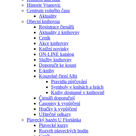
Historie Vranovic
Centrum volného času
Aktuality
Obecní knihovna
Registrace čtenářů
Aktuality z knihovny
Ceník
Akce knihovny
Knižní novinky
ON-LINE katalog
Služby knihovny
Doporučit ke koupi
E-knihy
Kouzelné čtení Albi
Pravidla půjčování
Symboly v knihách a hrách
Knihy dostupné v knihovně
Čtenáři doporučují
Časopisy k vypůjčení
Hračky k vypůjčení
Užitečné odkazy
Plavecký bazén U Floriánka
Plavecké kurzy
Rozvrh plaveckých hodin