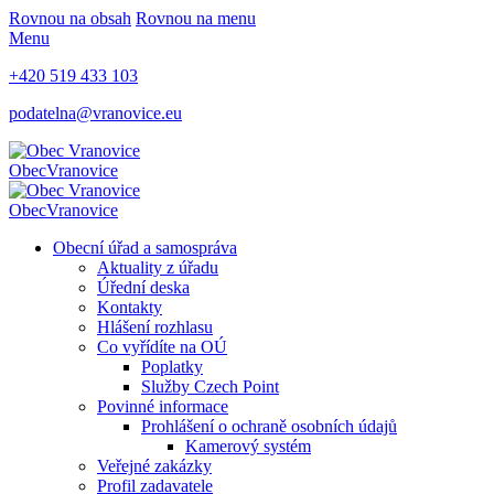
Rovnou na obsah
Rovnou na menu
Menu
+420 519 433 103
podatelna@vranovice.eu
Obec
Vranovice
Obec
Vranovice
Obecní úřad a samospráva
Aktuality z úřadu
Úřední deska
Kontakty
Hlášení rozhlasu
Co vyřídíte na OÚ
Poplatky
Služby Czech Point
Povinné informace
Prohlášení o ochraně osobních údajů
Kamerový systém
Veřejné zakázky
Profil zadavatele