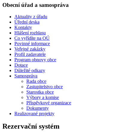
Obecní úřad a samospráva
Aktuality z úřadu
Úřední deska
Kontakty
Hlášení rozhlasu
Co vyřídíte na OÚ
Povinné informace
Veřejné zakázky
Profil zadavatele
Program obnovy obce
Dotace
Důležité odkazy
Samospráva
Rada obce
Zastupitelstvo obce
Starostka obce
Výbory a komise
Příspěvkové organizace
Dokumenty
Realizované projekty
Rezervační systém