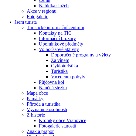
Ceník
Nabídka služeb
Akce v regionu
Fotogalerie
Jsem turista
Turistické informační centrum
Kontakty na TIC
Informační brožury
Upomínkové předměty
Volnočasové aktivity
Doporučené programy a výlety
Za vínem
Cykloturistika
Turistika
Vícedenní pobyty
Půjčovna kol
Naučná stezka
Mapa obce
Památky
Příroda a turistika
Významné osobnosti
Z historie
Kroniky obce Vranovice
Fotogalerie starostů
Znak a prapor