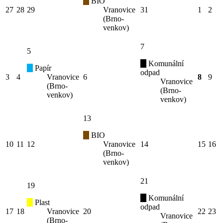
BIO
27
28
29
Vranovice
31
1
2
(Brno-
venkov)
7
5
Komunální
Papír
odpad
3
4
Vranovice
6
8
9
Vranovice
(Brno-
(Brno-
venkov)
venkov)
13
BIO
10
11
12
Vranovice
14
15
16
(Brno-
venkov)
21
19
Komunální
Plast
odpad
17
18
Vranovice
20
22
23
Vranovice
(Brno-