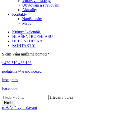
Vinařství a sklepy
Ubytování a stravování
Aktuality
Kontakty
Napište nám
Mapy
Kulturní kalendář
HLÁŠENÍ ROZHLASU
ÚŘEDNÍ DESKA
KONTAKTY
S čím Vám můžeme pomoci?
+420 519 433 103
podatelna@vranovice.eu
Instagram
Facebook
Hledaný výraz
Hledat
rozšířené vyhledávání