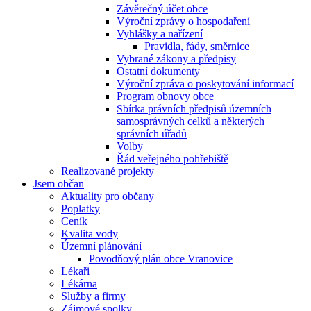
Závěrečný účet obce
Výroční zprávy o hospodaření
Vyhlášky a nařízení
Pravidla, řády, směrnice
Vybrané zákony a předpisy
Ostatní dokumenty
Výroční zpráva o poskytování informací
Program obnovy obce
Sbírka právních předpisů územních
samosprávných celků a některých
správních úřadů
Volby
Řád veřejného pohřebiště
Realizované projekty
Jsem občan
Aktuality pro občany
Poplatky
Ceník
Kvalita vody
Územní plánování
Povodňový plán obce Vranovice
Lékaři
Lékárna
Služby a firmy
Zájmové spolky