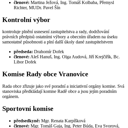
členové:
Martina Ježová, Ing. Tomáš Kolbaba, Přemysl
Richter, MUDr. Pavel Šín
Kontrolní výbor
kontroluje plnění usnesení zastupitelstva a rady, dodržování
právních předpisů ostatními výbory a obecním úřadem na úseku
samostatné působnosti a plní další úkoly dané zastupitelstvem
předseda:
Drahomír Dofek
členové:
Aleš Hanuš, Ing. Olga Audová, Jiří Krejčiřík, Bc.
Libor Dofek
Komise Rady obce Vranovice
Rada obce zřizuje jako své poradní a iniciativní orgány komise. Svá
stanoviska předkládají komise Radě obce a jsou jejím poradním
orgánem.
Sportovní komise
předsedkyně:
Mgr. Renata Karpíšková
členové:
Mgr. Tomáš Gaja, Ing. Peter Búda, Eva Svorová,