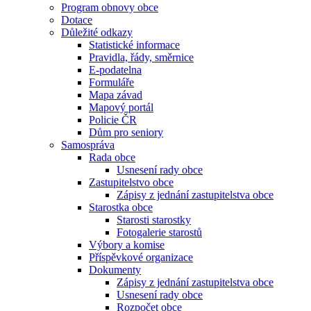
Program obnovy obce
Dotace
Důležité odkazy
Statistické informace
Pravidla, řády, směrnice
E-podatelna
Formuláře
Mapa závad
Mapový portál
Policie ČR
Dům pro seniory
Samospráva
Rada obce
Usnesení rady obce
Zastupitelstvo obce
Zápisy z jednání zastupitelstva obce
Starostka obce
Starosti starostky
Fotogalerie starostů
Výbory a komise
Příspěvkové organizace
Dokumenty
Zápisy z jednání zastupitelstva obce
Usnesení rady obce
Rozpočet obce