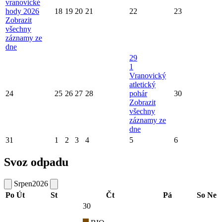
vranovické
hody 2026
18
19
20
21
22
23
Zobrazit
všechny
záznamy ze
dne
29
1
Vranovický
atletický
24
25
26
27
28
pohár
30
Zobrazit
všechny
záznamy ze
dne
31
1
2
3
4
5
6
Svoz odpadu
Srpen
2026
Po
Út
St
Čt
Pá
So
Ne
30