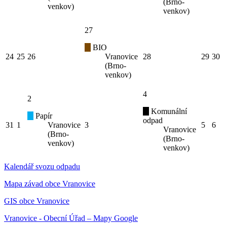
(Brno-
venkov)
venkov)
27
BIO
24
25
26
Vranovice
28
29
30
(Brno-
venkov)
4
2
Komunální
Papír
odpad
31
1
Vranovice
3
5
6
Vranovice
(Brno-
(Brno-
venkov)
venkov)
Kalendář svozu odpadu
Mapa závad obce Vranovice
GIS obce Vranovice
Vranovice - Obecní Úřad – Mapy Google