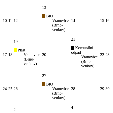
13
BIO
10
11
12
Vranovice
14
15
16
(Brno-
venkov)
21
19
Komunální
Plast
odpad
17
18
Vranovice
20
22
23
Vranovice
(Brno-
(Brno-
venkov)
venkov)
27
BIO
24
25
26
Vranovice
28
29
30
(Brno-
venkov)
4
2