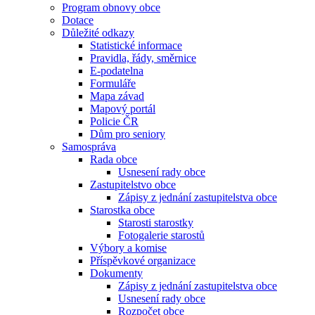
Program obnovy obce
Dotace
Důležité odkazy
Statistické informace
Pravidla, řády, směrnice
E-podatelna
Formuláře
Mapa závad
Mapový portál
Policie ČR
Dům pro seniory
Samospráva
Rada obce
Usnesení rady obce
Zastupitelstvo obce
Zápisy z jednání zastupitelstva obce
Starostka obce
Starosti starostky
Fotogalerie starostů
Výbory a komise
Příspěvkové organizace
Dokumenty
Zápisy z jednání zastupitelstva obce
Usnesení rady obce
Rozpočet obce