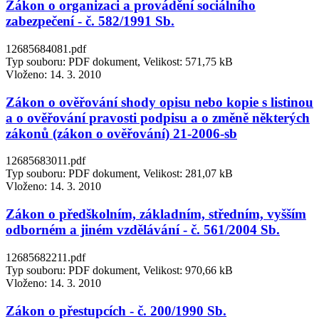
Zákon o organizaci a provádění sociálního
zabezpečení - č. 582/1991 Sb.
12685684081.pdf
Typ souboru: PDF dokument, Velikost: 571,75 kB
Vloženo:
14. 3. 2010
Zákon o ověřování shody opisu nebo kopie s listinou
a o ověřování pravosti podpisu a o změně některých
zákonů (zákon o ověřování) 21-2006-sb
12685683011.pdf
Typ souboru: PDF dokument, Velikost: 281,07 kB
Vloženo:
14. 3. 2010
Zákon o předškolním, základním, středním, vyšším
odborném a jiném vzdělávání - č. 561/2004 Sb.
12685682211.pdf
Typ souboru: PDF dokument, Velikost: 970,66 kB
Vloženo:
14. 3. 2010
Zákon o přestupcích - č. 200/1990 Sb.