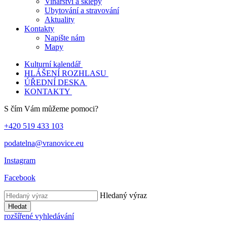
Vinařství a sklepy
Ubytování a stravování
Aktuality
Kontakty
Napište nám
Mapy
Kulturní kalendář
HLÁŠENÍ ROZHLASU
ÚŘEDNÍ DESKA
KONTAKTY
S čím Vám můžeme pomoci?
+420 519 433 103
podatelna@vranovice.eu
Instagram
Facebook
Hledaný výraz
Hledat
rozšířené vyhledávání