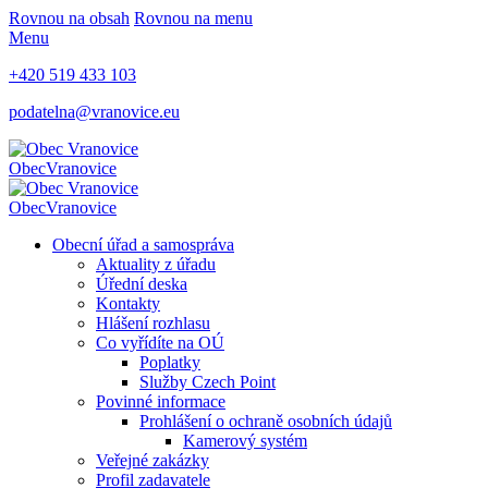
Rovnou na obsah
Rovnou na menu
Menu
+420 519 433 103
podatelna@vranovice.eu
Obec
Vranovice
Obec
Vranovice
Obecní úřad a samospráva
Aktuality z úřadu
Úřední deska
Kontakty
Hlášení rozhlasu
Co vyřídíte na OÚ
Poplatky
Služby Czech Point
Povinné informace
Prohlášení o ochraně osobních údajů
Kamerový systém
Veřejné zakázky
Profil zadavatele