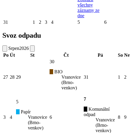
všechny
záznamy ze
dne
31
1
2
3
4
5
6
Svoz odpadu
Srpen
2026
Po
Út
St
Čt
Pá
So
Ne
30
BIO
27
28
29
Vranovice
31
1
2
(Brno-
venkov)
7
5
Komunální
Papír
odpad
3
4
Vranovice
6
8
9
Vranovice
(Brno-
(Brno-
venkov)
venkov)