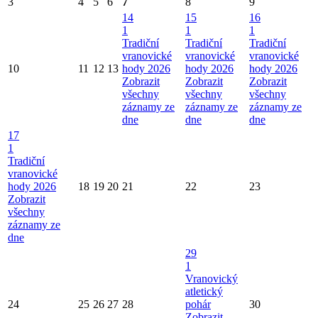
3
4
5
6
7
8
9
14
15
16
1
1
1
Tradiční
Tradiční
Tradiční
vranovické
vranovické
vranovické
10
11
12
13
hody 2026
hody 2026
hody 2026
Zobrazit
Zobrazit
Zobrazit
všechny
všechny
všechny
záznamy ze
záznamy ze
záznamy ze
dne
dne
dne
17
1
Tradiční
vranovické
hody 2026
18
19
20
21
22
23
Zobrazit
všechny
záznamy ze
dne
29
1
Vranovický
atletický
24
25
26
27
28
pohár
30
Zobrazit