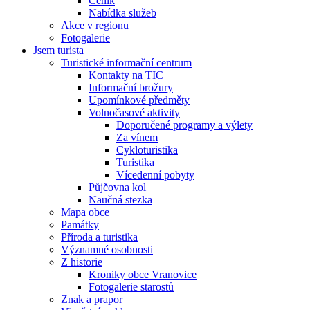
Ceník
Nabídka služeb
Akce v regionu
Fotogalerie
Jsem turista
Turistické informační centrum
Kontakty na TIC
Informační brožury
Upomínkové předměty
Volnočasové aktivity
Doporučené programy a výlety
Za vínem
Cykloturistika
Turistika
Vícedenní pobyty
Půjčovna kol
Naučná stezka
Mapa obce
Památky
Příroda a turistika
Významné osobnosti
Z historie
Kroniky obce Vranovice
Fotogalerie starostů
Znak a prapor