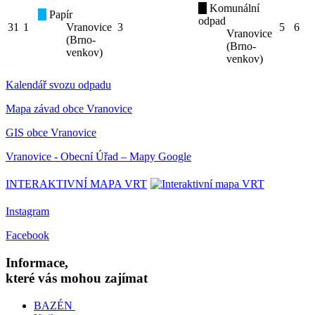
Komunální
Papír
odpad
31
1
Vranovice
3
5
6
Vranovice
(Brno-
(Brno-
venkov)
venkov)
Kalendář svozu odpadu
Mapa závad obce Vranovice
GIS obce Vranovice
Vranovice - Obecní Úřad – Mapy Google
INTERAKTIVNÍ MAPA VRT
Instagram
Facebook
Informace,
které vás mohou zajímat
BAZÉN