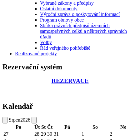
Vybrané zákony a předpisy
Ostatní dokumenty
Výroční zpráva o poskytování informací
Program obnovy obce
Sbírka právních předpisů územních
samosprávných celků a některých správních
úřadů
Volby
Řád veřejného pohřebiště
Realizované projekty
Rezervační systém
REZERVACE
Kalendář
Srpen
2026
Po
Út
St
Čt
Pá
So
Ne
27
28
29
30
31
1
2