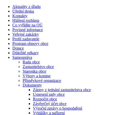
Aktuality z úřadu
Úřední deska
Kontakty
Hlášení rozhlasu
Co vyřídíte na OÚ
Povinné informace
Veřejné zakázky
Profil zadavatele
Program obnovy obce
Dotace
Důležité odkazy
Samospráva
Rada obce
Zastupitelstvo obce
Starostka obce
Výbory a komise
Příspěvkové organizace
Dokumenty
Zápisy z jednání zastupitelstva obce
Usnesení rady obce
Rozpočet obce
Závěrečný účet obce
Výroční zprávy o hospodaření
Vyhlášky a nařízení