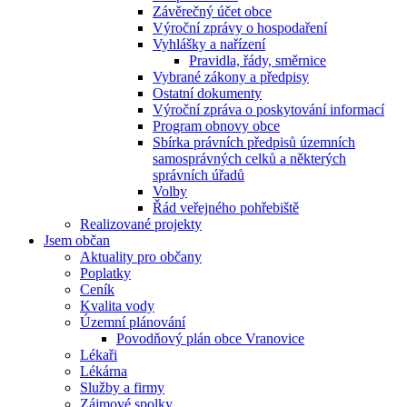
Závěrečný účet obce
Výroční zprávy o hospodaření
Vyhlášky a nařízení
Pravidla, řády, směrnice
Vybrané zákony a předpisy
Ostatní dokumenty
Výroční zpráva o poskytování informací
Program obnovy obce
Sbírka právních předpisů územních
samosprávných celků a některých
správních úřadů
Volby
Řád veřejného pohřebiště
Realizované projekty
Jsem občan
Aktuality pro občany
Poplatky
Ceník
Kvalita vody
Územní plánování
Povodňový plán obce Vranovice
Lékaři
Lékárna
Služby a firmy
Zájmové spolky