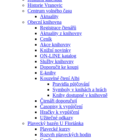
Historie Vranovic
Centrum volného času
Aktuality
Obecní knihovna
Registrace čtenářů
Aktuality z knihovny
Ceník
Akce knihovny
Knižní novinky
ON-LINE katalog
Služby knihovny
Doporučit ke koupi
E-knihy
Kouzelné čtení Albi
Pravidla půjčování
Symboly v knihách a hrách
Knihy dostupné v knihovně
Čtenáři doporučují
Časopisy k vypůjčení
Hračky k vypůjčení
Užitečné odkazy
Plavecký bazén U Floriánka
Plavecké kurzy
Rozvrh plaveckých hodin