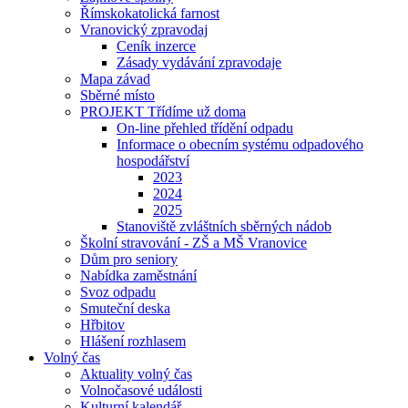
Římskokatolická farnost
Vranovický zpravodaj
Ceník inzerce
Zásady vydávání zpravodaje
Mapa závad
Sběrné místo
PROJEKT Třídíme už doma
On-line přehled třídění odpadu
Informace o obecním systému odpadového
hospodářství
2023
2024
2025
Stanoviště zvláštních sběrných nádob
Školní stravování - ZŠ a MŠ Vranovice
Dům pro seniory
Nabídka zaměstnání
Svoz odpadu
Smuteční deska
Hřbitov
Hlášení rozhlasem
Volný čas
Aktuality volný čas
Volnočasové události
Kulturní kalendář