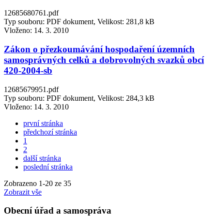
12685680761.pdf
Typ souboru: PDF dokument, Velikost: 281,8 kB
Vloženo:
14. 3. 2010
Zákon o přezkoumávání hospodaření územních
samosprávných celků a dobrovolných svazků obcí
420-2004-sb
12685679951.pdf
Typ souboru: PDF dokument, Velikost: 284,3 kB
Vloženo:
14. 3. 2010
první stránka
předchozí stránka
1
2
další stránka
poslední stránka
Zobrazeno
1
-
20
ze 35
Zobrazit vše
Obecní úřad a samospráva