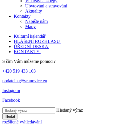
Vinařství a sklepy
Ubytování a stravování
Aktuality
Kontakty
Napište nám
Mapy
Kulturní kalendář
HLÁŠENÍ ROZHLASU
ÚŘEDNÍ DESKA
KONTAKTY
S čím Vám můžeme pomoci?
+420 519 433 103
podatelna@vranovice.eu
Instagram
Facebook
Hledaný výraz
Hledat
rozšířené vyhledávání