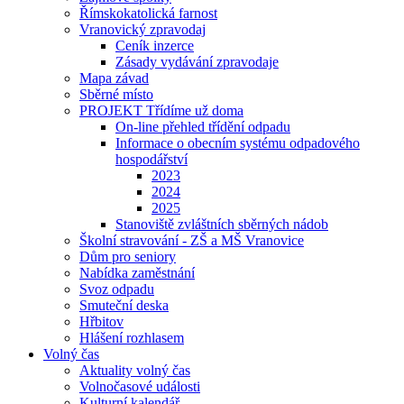
Římskokatolická farnost
Vranovický zpravodaj
Ceník inzerce
Zásady vydávání zpravodaje
Mapa závad
Sběrné místo
PROJEKT Třídíme už doma
On-line přehled třídění odpadu
Informace o obecním systému odpadového
hospodářství
2023
2024
2025
Stanoviště zvláštních sběrných nádob
Školní stravování - ZŠ a MŠ Vranovice
Dům pro seniory
Nabídka zaměstnání
Svoz odpadu
Smuteční deska
Hřbitov
Hlášení rozhlasem
Volný čas
Aktuality volný čas
Volnočasové události
Kulturní kalendář