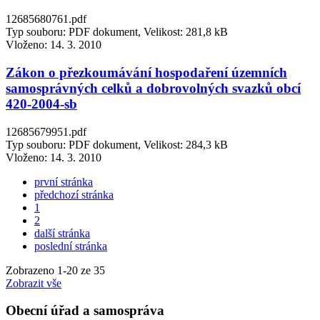
12685680761.pdf
Typ souboru: PDF dokument, Velikost: 281,8 kB
Vloženo:
14. 3. 2010
Zákon o přezkoumávání hospodaření územních
samosprávných celků a dobrovolných svazků obcí
420-2004-sb
12685679951.pdf
Typ souboru: PDF dokument, Velikost: 284,3 kB
Vloženo:
14. 3. 2010
první stránka
předchozí stránka
1
2
další stránka
poslední stránka
Zobrazeno
1
-
20
ze 35
Zobrazit vše
Obecní úřad a samospráva