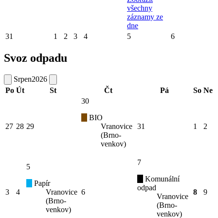
všechny
záznamy ze
dne
31
1
2
3
4
5
6
Svoz odpadu
Srpen
2026
Po
Út
St
Čt
Pá
So
Ne
30
BIO
27
28
29
Vranovice
31
1
2
(Brno-
venkov)
7
5
Komunální
Papír
odpad
3
4
Vranovice
6
8
9
Vranovice
(Brno-
(Brno-
venkov)
venkov)