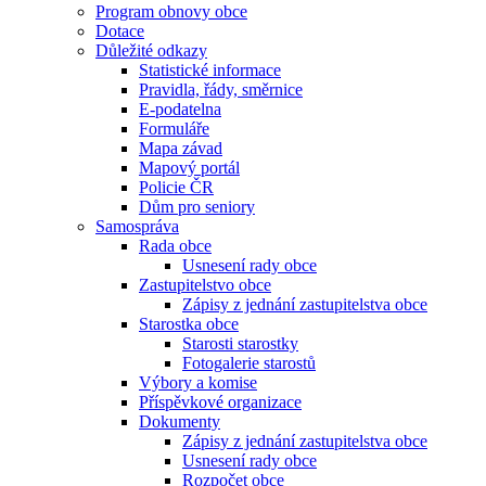
Program obnovy obce
Dotace
Důležité odkazy
Statistické informace
Pravidla, řády, směrnice
E-podatelna
Formuláře
Mapa závad
Mapový portál
Policie ČR
Dům pro seniory
Samospráva
Rada obce
Usnesení rady obce
Zastupitelstvo obce
Zápisy z jednání zastupitelstva obce
Starostka obce
Starosti starostky
Fotogalerie starostů
Výbory a komise
Příspěvkové organizace
Dokumenty
Zápisy z jednání zastupitelstva obce
Usnesení rady obce
Rozpočet obce