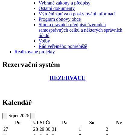
Vybrané zákony a předpisy
Ostatní dokumenty
Výroční zpráva o poskytování informací
Program obnovy obce
Sbírka právních předpisů územních
samosprávných celků a některých správních
úřadů
Volby
Řád veřejného pohřebiště
Realizované projekty
Rezervační systém
REZERVACE
Kalendář
Srpen
2026
Po
Út
St
Čt
Pá
So
Ne
27
28
29
30
31
1
2