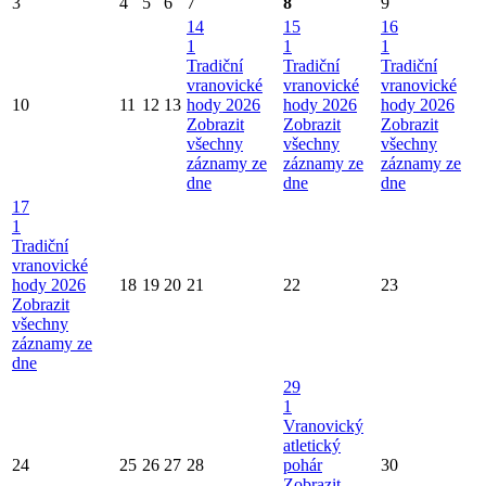
3
4
5
6
7
8
9
14
15
16
1
1
1
Tradiční
Tradiční
Tradiční
vranovické
vranovické
vranovické
10
11
12
13
hody 2026
hody 2026
hody 2026
Zobrazit
Zobrazit
Zobrazit
všechny
všechny
všechny
záznamy ze
záznamy ze
záznamy ze
dne
dne
dne
17
1
Tradiční
vranovické
hody 2026
18
19
20
21
22
23
Zobrazit
všechny
záznamy ze
dne
29
1
Vranovický
atletický
24
25
26
27
28
pohár
30
Zobrazit