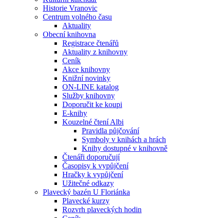
Historie Vranovic
Centrum volného času
Aktuality
Obecní knihovna
Registrace čtenářů
Aktuality z knihovny
Ceník
Akce knihovny
Knižní novinky
ON-LINE katalog
Služby knihovny
Doporučit ke koupi
E-knihy
Kouzelné čtení Albi
Pravidla půjčování
Symboly v knihách a hrách
Knihy dostupné v knihovně
Čtenáři doporučují
Časopisy k vypůjčení
Hračky k vypůjčení
Užitečné odkazy
Plavecký bazén U Floriánka
Plavecké kurzy
Rozvrh plaveckých hodin