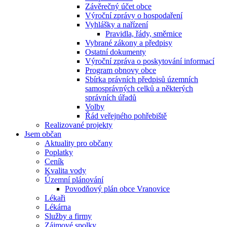
Závěrečný účet obce
Výroční zprávy o hospodaření
Vyhlášky a nařízení
Pravidla, řády, směrnice
Vybrané zákony a předpisy
Ostatní dokumenty
Výroční zpráva o poskytování informací
Program obnovy obce
Sbírka právních předpisů územních
samosprávných celků a některých
správních úřadů
Volby
Řád veřejného pohřebiště
Realizované projekty
Jsem občan
Aktuality pro občany
Poplatky
Ceník
Kvalita vody
Územní plánování
Povodňový plán obce Vranovice
Lékaři
Lékárna
Služby a firmy
Zájmové spolky