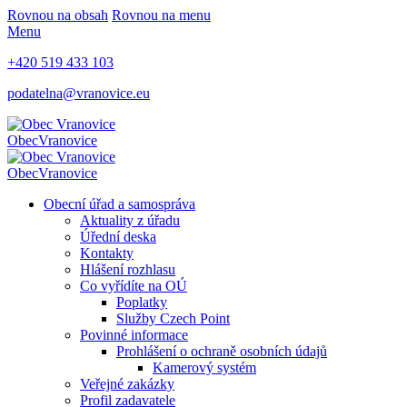
Rovnou na obsah
Rovnou na menu
Menu
+420 519 433 103
podatelna@vranovice.eu
Obec
Vranovice
Obec
Vranovice
Obecní úřad a samospráva
Aktuality z úřadu
Úřední deska
Kontakty
Hlášení rozhlasu
Co vyřídíte na OÚ
Poplatky
Služby Czech Point
Povinné informace
Prohlášení o ochraně osobních údajů
Kamerový systém
Veřejné zakázky
Profil zadavatele