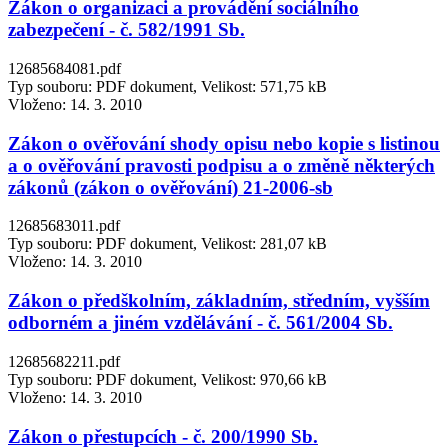
Zákon o organizaci a provádění sociálního
zabezpečení - č. 582/1991 Sb.
12685684081.pdf
Typ souboru: PDF dokument, Velikost: 571,75 kB
Vloženo:
14. 3. 2010
Zákon o ověřování shody opisu nebo kopie s listinou
a o ověřování pravosti podpisu a o změně některých
zákonů (zákon o ověřování) 21-2006-sb
12685683011.pdf
Typ souboru: PDF dokument, Velikost: 281,07 kB
Vloženo:
14. 3. 2010
Zákon o předškolním, základním, středním, vyšším
odborném a jiném vzdělávání - č. 561/2004 Sb.
12685682211.pdf
Typ souboru: PDF dokument, Velikost: 970,66 kB
Vloženo:
14. 3. 2010
Zákon o přestupcích - č. 200/1990 Sb.