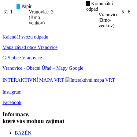
Komunální
Papír
odpad
31
1
Vranovice
3
5
6
Vranovice
(Brno-
(Brno-
venkov)
venkov)
Kalendář svozu odpadu
Mapa závad obce Vranovice
GIS obce Vranovice
Vranovice - Obecní Úřad – Mapy Google
INTERAKTIVNÍ MAPA VRT
Instagram
Facebook
Informace,
které vás mohou zajímat
BAZÉN