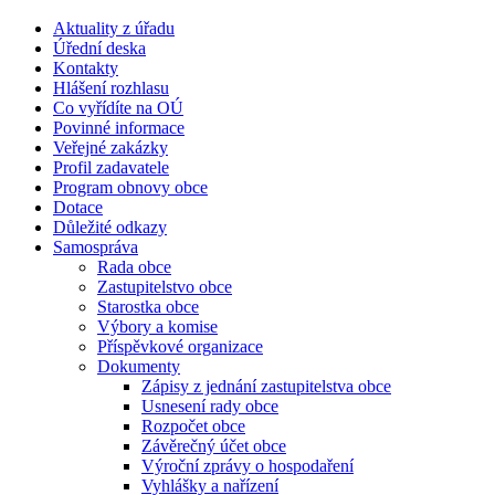
Aktuality z úřadu
Úřední deska
Kontakty
Hlášení rozhlasu
Co vyřídíte na OÚ
Povinné informace
Veřejné zakázky
Profil zadavatele
Program obnovy obce
Dotace
Důležité odkazy
Samospráva
Rada obce
Zastupitelstvo obce
Starostka obce
Výbory a komise
Příspěvkové organizace
Dokumenty
Zápisy z jednání zastupitelstva obce
Usnesení rady obce
Rozpočet obce
Závěrečný účet obce
Výroční zprávy o hospodaření
Vyhlášky a nařízení