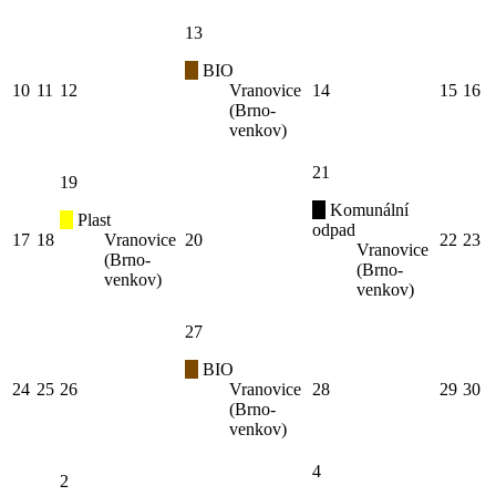
13
BIO
10
11
12
Vranovice
14
15
16
(Brno-
venkov)
21
19
Komunální
Plast
odpad
17
18
Vranovice
20
22
23
Vranovice
(Brno-
(Brno-
venkov)
venkov)
27
BIO
24
25
26
Vranovice
28
29
30
(Brno-
venkov)
4
2