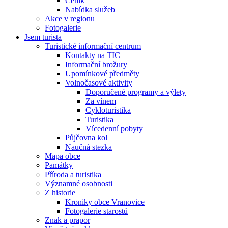
Ceník
Nabídka služeb
Akce v regionu
Fotogalerie
Jsem turista
Turistické informační centrum
Kontakty na TIC
Informační brožury
Upomínkové předměty
Volnočasové aktivity
Doporučené programy a výlety
Za vínem
Cykloturistika
Turistika
Vícedenní pobyty
Půjčovna kol
Naučná stezka
Mapa obce
Památky
Příroda a turistika
Významné osobnosti
Z historie
Kroniky obce Vranovice
Fotogalerie starostů
Znak a prapor