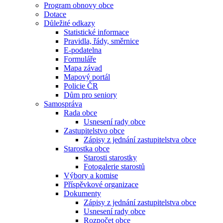
Program obnovy obce
Dotace
Důležité odkazy
Statistické informace
Pravidla, řády, směrnice
E-podatelna
Formuláře
Mapa závad
Mapový portál
Policie ČR
Dům pro seniory
Samospráva
Rada obce
Usnesení rady obce
Zastupitelstvo obce
Zápisy z jednání zastupitelstva obce
Starostka obce
Starosti starostky
Fotogalerie starostů
Výbory a komise
Příspěvkové organizace
Dokumenty
Zápisy z jednání zastupitelstva obce
Usnesení rady obce
Rozpočet obce