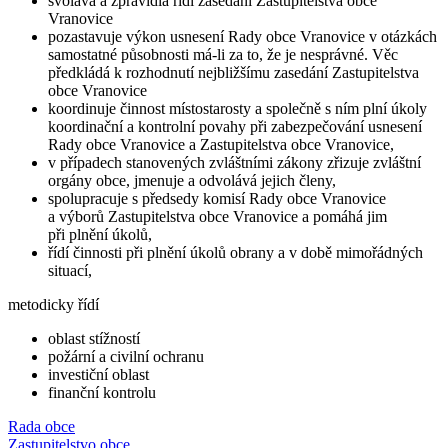
svolává a zpravidla řídí zasedání Zastupitelstva obce
Vranovice
pozastavuje výkon usnesení Rady obce Vranovice v otázkách
samostatné působnosti má-li za to, že je nesprávné. Věc
předkládá k rozhodnutí nejbližšímu zasedání Zastupitelstva
obce Vranovice
koordinuje činnost místostarosty a společně s ním plní úkoly
koordinační a kontrolní povahy při zabezpečování usnesení
Rady obce Vranovice a Zastupitelstva obce Vranovice,
v případech stanovených zvláštními zákony zřizuje zvláštní
orgány obce, jmenuje a odvolává jejich členy,
spolupracuje s předsedy komisí Rady obce Vranovice
a výborů Zastupitelstva obce Vranovice a pomáhá jim
při plnění úkolů,
řídí činnosti při plnění úkolů obrany a v době mimořádných
situací,
metodicky řídí
oblast stížností
požární a civilní ochranu
investiční oblast
finanční kontrolu
Rada obce
Zastupitelstvo obce