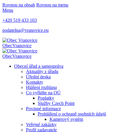
Rovnou na obsah
Rovnou na menu
Menu
+420 519 433 103
podatelna@vranovice.eu
Obec
Vranovice
Obec
Vranovice
Obecní úřad a samospráva
Aktuality z úřadu
Úřední deska
Kontakty
Hlášení rozhlasu
Co vyřídíte na OÚ
Poplatky
Služby Czech Point
Povinné informace
Prohlášení o ochraně osobních údajů
Kamerový systém
Veřejné zakázky
Profil zadavatele