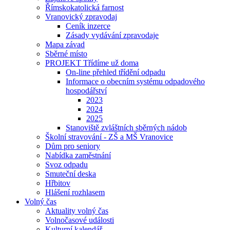
Římskokatolická farnost
Vranovický zpravodaj
Ceník inzerce
Zásady vydávání zpravodaje
Mapa závad
Sběrné místo
PROJEKT Třídíme už doma
On-line přehled třídění odpadu
Informace o obecním systému odpadového
hospodářství
2023
2024
2025
Stanoviště zvláštních sběrných nádob
Školní stravování - ZŠ a MŠ Vranovice
Dům pro seniory
Nabídka zaměstnání
Svoz odpadu
Smuteční deska
Hřbitov
Hlášení rozhlasem
Volný čas
Aktuality volný čas
Volnočasové události
Kulturní kalendář