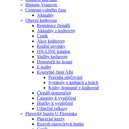
Historie Vranovic
Centrum volného času
Aktuality
Obecní knihovna
Registrace čtenářů
Aktuality z knihovny
Ceník
Akce knihovny
Knižní novinky
ON-LINE katalog
Služby knihovny
Doporučit ke koupi
E-knihy
Kouzelné čtení Albi
Pravidla půjčování
Symboly v knihách a hrách
Knihy dostupné v knihovně
Čtenáři doporučují
Časopisy k vypůjčení
Hračky k vypůjčení
Užitečné odkazy
Plavecký bazén U Floriánka
Plavecké kurzy
Rozvrh plaveckých hodin