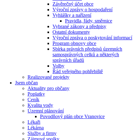
Závěrečný účet obce
Výroční zprávy o hospodaření
Vyhlášky a nařízení
Pravidla, řády, směrnice
Vybrané zákony a předpisy
Ostatní dokumenty
Výroční zpráva o poskytování informací
Program obnovy obce
Sbírka právních předpisů územních
samosprávných celků a některých
správních úřadů
Volby
Řád veřejného pohřebiště
Realizované projekty
Jsem občan
Aktuality pro občany
Poplatky
Ceník
Kvalita vody
Územní plánování
Povodňový plán obce Vranovice
Lékaři
Lékárna
Služby a firmy
Zájmové spolky