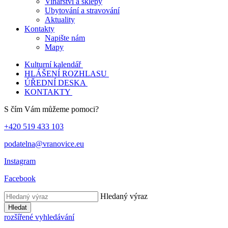
Vinařství a sklepy
Ubytování a stravování
Aktuality
Kontakty
Napište nám
Mapy
Kulturní kalendář
HLÁŠENÍ ROZHLASU
ÚŘEDNÍ DESKA
KONTAKTY
S čím Vám můžeme pomoci?
+420 519 433 103
podatelna@vranovice.eu
Instagram
Facebook
Hledaný výraz
Hledat
rozšířené vyhledávání