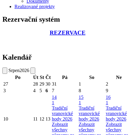
Dokumenty
Realizované projekty
Rezervační systém
REZERVACE
Kalendář
Srpen
2026
Po
Út
St
Čt
Pá
So
Ne
27
28
29
30
31
1
2
3
4
5
6
7
8
9
14
15
16
1
1
1
Tradiční
Tradiční
Tradiční
vranovické
vranovické
vranovické
10
11
12
13
hody 2026
hody 2026
hody 2026
Zobrazit
Zobrazit
Zobrazit
všechny
všechny
všechny