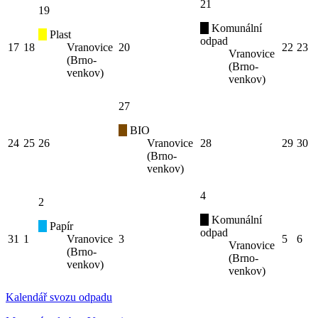
21
19
Komunální
Plast
odpad
17
18
Vranovice
20
22
23
Vranovice
(Brno-
(Brno-
venkov)
venkov)
27
BIO
24
25
26
Vranovice
28
29
30
(Brno-
venkov)
4
2
Komunální
Papír
odpad
31
1
Vranovice
3
5
6
Vranovice
(Brno-
(Brno-
venkov)
venkov)
Kalendář svozu odpadu