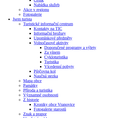
Ceník
Nabídka služeb
Akce v regionu
Fotogalerie
Jsem turista
Turistické informační centrum
Kontakty na TIC
Informační brožury
Upomínkové předměty
Volnočasové aktivity
Doporučené programy a výlety
Za vínem
Cykloturistika
Turistika
Vícedenní pobyty
Půjčovna kol
Naučná stezka
Mapa obce
Památky
Příroda a turistika
Významné osobnosti
Z historie
Kroniky obce Vranovice
Fotogalerie starostů
Znak a prapor