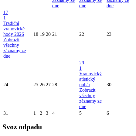
záznamy ze
záznamy ze
záznamy ze
dne
dne
dne
17
1
Tradiční
vranovické
hody 2026
18
19
20
21
22
23
Zobrazit
všechny
záznamy ze
dne
29
1
Vranovický
atletický
24
25
26
27
28
pohár
30
Zobrazit
všechny
záznamy ze
dne
31
1
2
3
4
5
6
Svoz odpadu