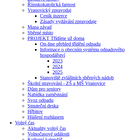
Římskokatolická farnost
Vranovický zpravodaj
Ceník inzerce
Zásady vydávání zpravodaje
Mapa závad
Sběrné místo
PROJEKT Třídíme už doma
On-line přehled třídění odpadu
Informace o obecním systému odpadového
hospodářství
2023
2024
2025
Stanoviště zvláštních sběrných nádob
Školní stravování - ZŠ a MŠ Vranovice
Dům pro seniory
Nabídka zaměstnání
Svoz odpadu
Smuteční deska
Hřbitov
Hlášení rozhlasem
Volný čas
Aktuality volný čas
Volnočasové události
Kulturní kalendář