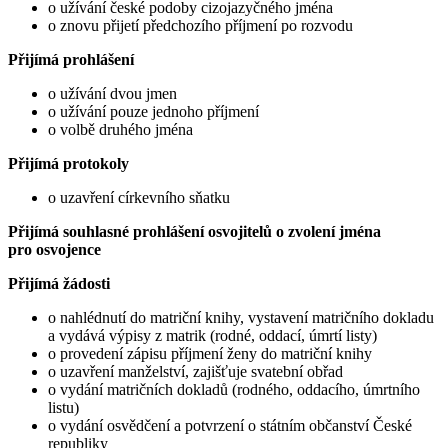
o užívání české podoby cizojazyčného jména
o znovu přijetí předchozího příjmení po rozvodu
Přijímá prohlášení
o užívání dvou jmen
o užívání pouze jednoho příjmení
o volbě druhého jména
Přijímá protokoly
o uzavření církevního sňatku
Přijímá souhlasné prohlášení osvojitelů o zvolení jména
pro osvojence
Přijímá žádosti
o nahlédnutí do matriční knihy, vystavení matričního dokladu
a vydává výpisy z matrik (rodné, oddací, úmrtí listy)
o provedení zápisu příjmení ženy do matriční knihy
o uzavření manželství, zajišťuje svatební obřad
o vydání matričních dokladů (rodného, oddacího, úmrtního
listu)
o vydání osvědčení a potvrzení o státním občanství České
republiky