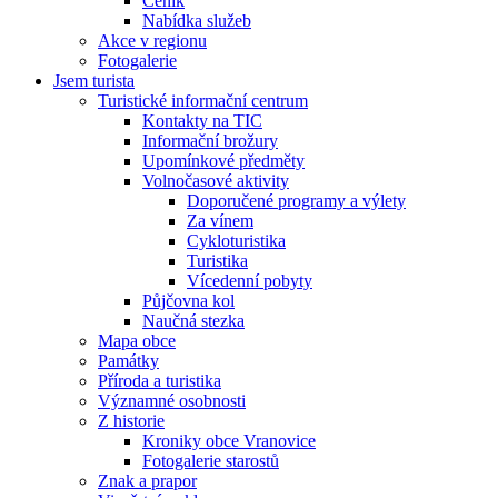
Ceník
Nabídka služeb
Akce v regionu
Fotogalerie
Jsem turista
Turistické informační centrum
Kontakty na TIC
Informační brožury
Upomínkové předměty
Volnočasové aktivity
Doporučené programy a výlety
Za vínem
Cykloturistika
Turistika
Vícedenní pobyty
Půjčovna kol
Naučná stezka
Mapa obce
Památky
Příroda a turistika
Významné osobnosti
Z historie
Kroniky obce Vranovice
Fotogalerie starostů
Znak a prapor