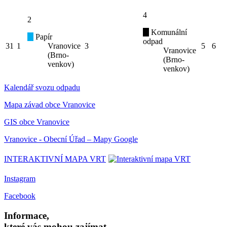
4
2
Komunální
Papír
odpad
31
1
Vranovice
3
5
6
Vranovice
(Brno-
(Brno-
venkov)
venkov)
Kalendář svozu odpadu
Mapa závad obce Vranovice
GIS obce Vranovice
Vranovice - Obecní Úřad – Mapy Google
INTERAKTIVNÍ MAPA VRT
Instagram
Facebook
Informace,
které vás mohou zajímat