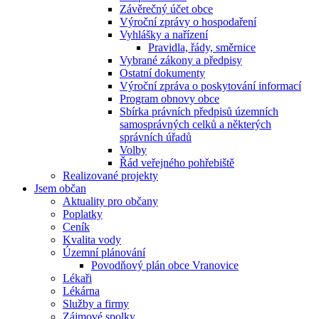
Závěrečný účet obce
Výroční zprávy o hospodaření
Vyhlášky a nařízení
Pravidla, řády, směrnice
Vybrané zákony a předpisy
Ostatní dokumenty
Výroční zpráva o poskytování informací
Program obnovy obce
Sbírka právních předpisů územních
samosprávných celků a některých
správních úřadů
Volby
Řád veřejného pohřebiště
Realizované projekty
Jsem občan
Aktuality pro občany
Poplatky
Ceník
Kvalita vody
Územní plánování
Povodňový plán obce Vranovice
Lékaři
Lékárna
Služby a firmy
Zájmové spolky