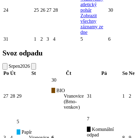
atletický
24
25
26
27
28
pohár
30
Zobrazit
všechny
záznamy ze
dne
31
1
2
3
4
5
6
Svoz odpadu
Srpen
2026
Po
Út
St
Čt
Pá
So
Ne
30
BIO
27
28
29
Vranovice
31
1
2
(Brno-
venkov)
7
5
Komunální
Papír
odpad
3
4
Vranovice
6
8
9