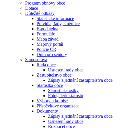
Program obnovy obce
Dotace
Důležité odkazy
Statistické informace
Pravidla, řády, směrnice
E-podatelna
Formuláře
Mapa závad
Mapový portál
Policie ČR
Dům pro seniory
Samospráva
Rada obce
Usnesení rady obce
Zastupitelstvo obce
Zápisy z jednání zastupitelstva obce
Starostka obce
Starosti starostky
Fotogalerie starostů
Výbory a komise
Příspěvkové organizace
Dokumenty
Zápisy z jednání zastupitelstva obce
Usnesení rady obce
Rozpočet obce