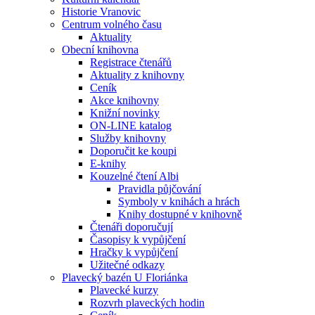
Historie Vranovic
Centrum volného času
Aktuality
Obecní knihovna
Registrace čtenářů
Aktuality z knihovny
Ceník
Akce knihovny
Knižní novinky
ON-LINE katalog
Služby knihovny
Doporučit ke koupi
E-knihy
Kouzelné čtení Albi
Pravidla půjčování
Symboly v knihách a hrách
Knihy dostupné v knihovně
Čtenáři doporučují
Časopisy k vypůjčení
Hračky k vypůjčení
Užitečné odkazy
Plavecký bazén U Floriánka
Plavecké kurzy
Rozvrh plaveckých hodin