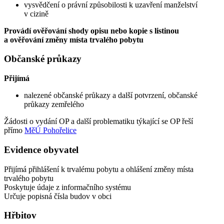
vysvědčení o právní způsobilosti k uzavření manželství
v cizině
Provádí ověřování shody opisu nebo kopie s listinou
a ověřování změny místa trvalého pobytu
Občanské průkazy
Přijímá
nalezené občanské průkazy a další potvrzení, občanské
průkazy zemřelého
Žádosti o vydání OP a další problematiku týkající se OP řeší
přímo
MěÚ Pohořelice
Evidence obyvatel
Přijímá přihlášení k trvalému pobytu a ohlášení změny místa
trvalého pobytu
Poskytuje údaje z informačního systému
Určuje popisná čísla budov v obci
Hřbitov