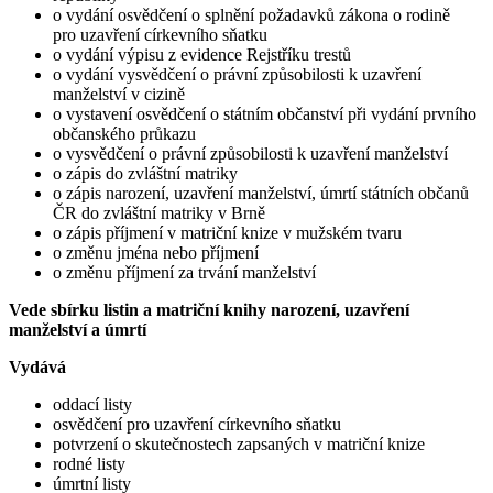
o vydání osvědčení o splnění požadavků zákona o rodině
pro uzavření církevního sňatku
o vydání výpisu z evidence Rejstříku trestů
o vydání vysvědčení o právní způsobilosti k uzavření
manželství v cizině
o vystavení osvědčení o státním občanství při vydání prvního
občanského průkazu
o vysvědčení o právní způsobilosti k uzavření manželství
o zápis do zvláštní matriky
o zápis narození, uzavření manželství, úmrtí státních občanů
ČR do zvláštní matriky v Brně
o zápis příjmení v matriční knize v mužském tvaru
o změnu jména nebo příjmení
o změnu příjmení za trvání manželství
Vede sbírku listin a matriční knihy narození, uzavření
manželství a úmrtí
Vydává
oddací listy
osvědčení pro uzavření církevního sňatku
potvrzení o skutečnostech zapsaných v matriční knize
rodné listy
úmrtní listy