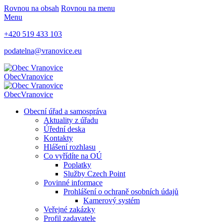
Rovnou na obsah
Rovnou na menu
Menu
+420 519 433 103
podatelna@vranovice.eu
Obec
Vranovice
Obec
Vranovice
Obecní úřad a samospráva
Aktuality z úřadu
Úřední deska
Kontakty
Hlášení rozhlasu
Co vyřídíte na OÚ
Poplatky
Služby Czech Point
Povinné informace
Prohlášení o ochraně osobních údajů
Kamerový systém
Veřejné zakázky
Profil zadavatele