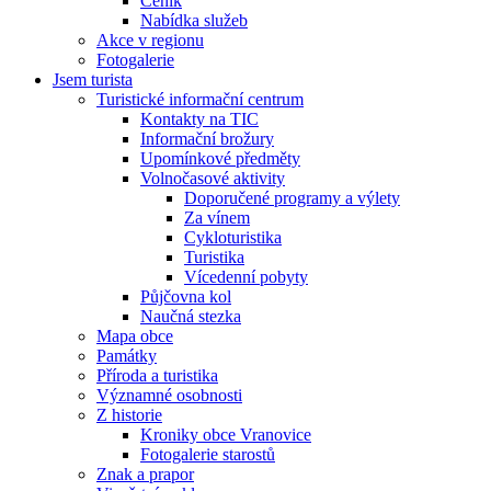
Ceník
Nabídka služeb
Akce v regionu
Fotogalerie
Jsem turista
Turistické informační centrum
Kontakty na TIC
Informační brožury
Upomínkové předměty
Volnočasové aktivity
Doporučené programy a výlety
Za vínem
Cykloturistika
Turistika
Vícedenní pobyty
Půjčovna kol
Naučná stezka
Mapa obce
Památky
Příroda a turistika
Významné osobnosti
Z historie
Kroniky obce Vranovice
Fotogalerie starostů
Znak a prapor