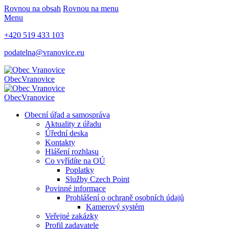
Rovnou na obsah
Rovnou na menu
Menu
+420 519 433 103
podatelna@vranovice.eu
Obec
Vranovice
Obec
Vranovice
Obecní úřad a samospráva
Aktuality z úřadu
Úřední deska
Kontakty
Hlášení rozhlasu
Co vyřídíte na OÚ
Poplatky
Služby Czech Point
Povinné informace
Prohlášení o ochraně osobních údajů
Kamerový systém
Veřejné zakázky
Profil zadavatele