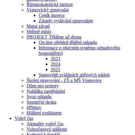
Římskokatolická farnost
Vranovický zpravodaj
Ceník inzerce
Zásady vydávání zpravodaje
Mapa závad
Sběrné místo
PROJEKT Třídíme už doma
On-line přehled třídění odpadu
Informace o obecním systému odpadového
hospodářství
2023
2024
2025
Stanoviště zvláštních sběrných nádob
Školní stravování - ZŠ a MŠ Vranovice
Dům pro seniory
Nabídka zaměstnání
Svoz odpadu
Smuteční deska
Hřbitov
Hlášení rozhlasem
Volný čas
Aktuality volný čas
Volnočasové události
Kulturní kalendář