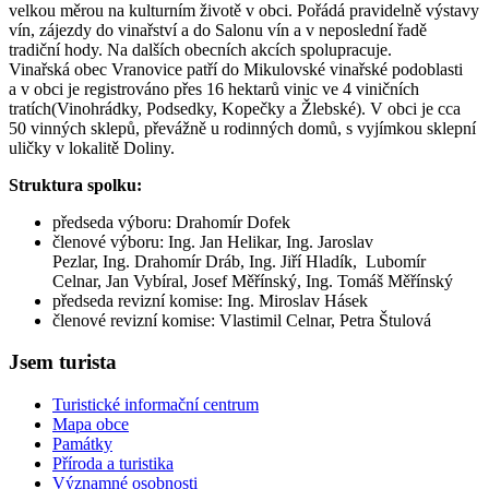
velkou měrou na kulturním životě v obci. Pořádá pravidelně výstavy
vín, zájezdy do vinařství a do Salonu vín a v neposlední řadě
tradiční hody. Na dalších obecních akcích spolupracuje.
Vinařská obec Vranovice patří do Mikulovské vinařské podoblasti
a v obci je registrováno přes 16 hektarů vinic ve 4 viničních
tratích(Vinohrádky, Podsedky, Kopečky a Žlebské). V obci je cca
50 vinných sklepů, převážně u rodinných domů, s vyjímkou sklepní
uličky v lokalitě Doliny.
Struktura spolku:
předseda výboru: Drahomír Dofek
členové výboru: Ing. Jan Helikar, Ing. Jaroslav
Pezlar, Ing. Drahomír Dráb, Ing. Jiří Hladík, Lubomír
Celnar, Jan Vybíral, Josef Měřínský, Ing. Tomáš Měřínský
předseda revizní komise: Ing. Miroslav Hásek
členové revizní komise: Vlastimil Celnar, Petra Štulová
Jsem turista
Turistické informační centrum
Mapa obce
Památky
Příroda a turistika
Významné osobnosti