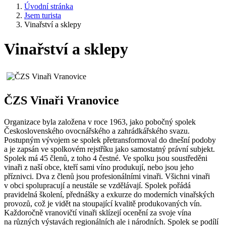
Úvodní stránka
Jsem turista
Vinařství a sklepy
Vinařství a sklepy
ČZS Vinaři Vranovice
Organizace byla založena v roce 1963, jako pobočný spolek
Československého ovocnářského a zahrádkářského svazu.
Postupným vývojem se spolek přetransformoval do dnešní podoby
a je zapsán ve spolkovém rejstříku jako samostatný právní subjekt.
Spolek má 45 členů, z toho 4 čestné. Ve spolku jsou soustředěni
vinaři z naší obce, kteří sami víno produkují, nebo jsou jeho
příznivci. Dva z členů jsou profesionálními vinaři. Všichni vinaři
v obci spolupracují a neustále se vzdělávají. Spolek pořádá
pravidelná školení, přednášky a exkurze do moderních vinařských
provozů, což je vidět na stoupající kvalitě produkovaných vín.
Každoročně vranovičtí vinaři sklízejí ocenění za svoje vína
na různých výstavách regionálních ale i národních. Spolek se podílí