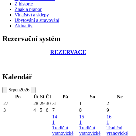
Z historie
Znak a prapor
Vinařství a sklepy
Ubytování a stravování
Aktuality
Rezervační systém
REZERVACE
Kalendář
Srpen
2026
Po
Út
St
Čt
Pá
So
Ne
27
28
29
30
31
1
2
3
4
5
6
7
8
9
14
15
16
1
1
1
Tradiční
Tradiční
Tradiční
vranovické
vranovické
vranovické