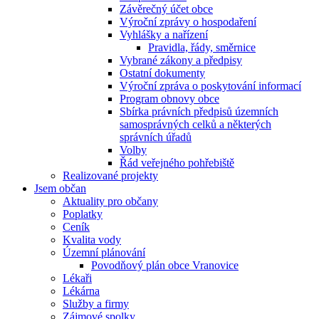
Závěrečný účet obce
Výroční zprávy o hospodaření
Vyhlášky a nařízení
Pravidla, řády, směrnice
Vybrané zákony a předpisy
Ostatní dokumenty
Výroční zpráva o poskytování informací
Program obnovy obce
Sbírka právních předpisů územních
samosprávných celků a některých
správních úřadů
Volby
Řád veřejného pohřebiště
Realizované projekty
Jsem občan
Aktuality pro občany
Poplatky
Ceník
Kvalita vody
Územní plánování
Povodňový plán obce Vranovice
Lékaři
Lékárna
Služby a firmy
Zájmové spolky