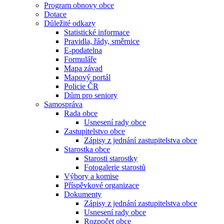
Program obnovy obce
Dotace
Důležité odkazy
Statistické informace
Pravidla, řády, směrnice
E-podatelna
Formuláře
Mapa závad
Mapový portál
Policie ČR
Dům pro seniory
Samospráva
Rada obce
Usnesení rady obce
Zastupitelstvo obce
Zápisy z jednání zastupitelstva obce
Starostka obce
Starosti starostky
Fotogalerie starostů
Výbory a komise
Příspěvkové organizace
Dokumenty
Zápisy z jednání zastupitelstva obce
Usnesení rady obce
Rozpočet obce