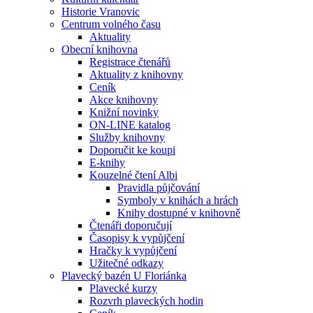
Historie Vranovic
Centrum volného času
Aktuality
Obecní knihovna
Registrace čtenářů
Aktuality z knihovny
Ceník
Akce knihovny
Knižní novinky
ON-LINE katalog
Služby knihovny
Doporučit ke koupi
E-knihy
Kouzelné čtení Albi
Pravidla půjčování
Symboly v knihách a hrách
Knihy dostupné v knihovně
Čtenáři doporučují
Časopisy k vypůjčení
Hračky k vypůjčení
Užitečné odkazy
Plavecký bazén U Floriánka
Plavecké kurzy
Rozvrh plaveckých hodin