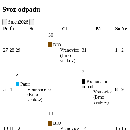
Svoz odpadu
Srpen
2026
Po
Út
St
Čt
Pá
So
Ne
30
BIO
27
28
29
Vranovice
31
1
2
(Brno-
venkov)
7
5
Komunální
Papír
odpad
3
4
Vranovice
6
8
9
Vranovice
(Brno-
(Brno-
venkov)
venkov)
13
BIO
10
11
12
Vranovice
14
15
16