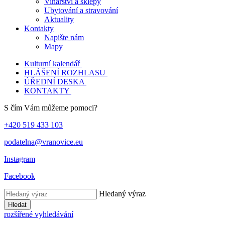
Vinařství a sklepy
Ubytování a stravování
Aktuality
Kontakty
Napište nám
Mapy
Kulturní kalendář
HLÁŠENÍ ROZHLASU
ÚŘEDNÍ DESKA
KONTAKTY
S čím Vám můžeme pomoci?
+420 519 433 103
podatelna@vranovice.eu
Instagram
Facebook
Hledaný výraz
Hledat
rozšířené vyhledávání