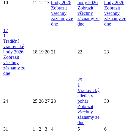
10
11
12
13
hody 2026
hody 2026
hody 2026
Zobrazit
Zobrazit
Zobrazit
všechny
všechny
všechny
záznamy ze
záznamy ze
záznamy ze
dne
dne
dne
17
1
Tradiční
vranovické
hody 2026
18
19
20
21
22
23
Zobrazit
všechny
záznamy ze
dne
29
1
Vranovický
atletický
24
25
26
27
28
pohár
30
Zobrazit
všechny
záznamy ze
dne
31
1
2
3
4
5
6