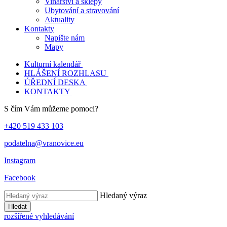
Vinařství a sklepy
Ubytování a stravování
Aktuality
Kontakty
Napište nám
Mapy
Kulturní kalendář
HLÁŠENÍ ROZHLASU
ÚŘEDNÍ DESKA
KONTAKTY
S čím Vám můžeme pomoci?
+420 519 433 103
podatelna@vranovice.eu
Instagram
Facebook
Hledaný výraz
Hledat
rozšířené vyhledávání