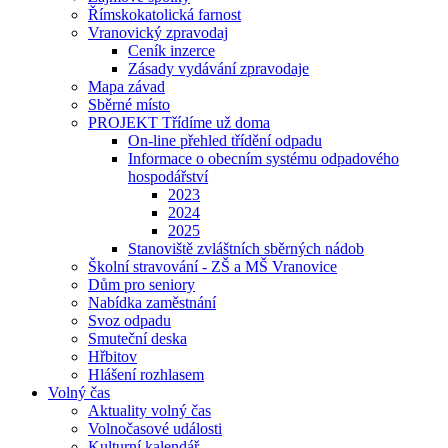
Římskokatolická farnost
Vranovický zpravodaj
Ceník inzerce
Zásady vydávání zpravodaje
Mapa závad
Sběrné místo
PROJEKT Třídíme už doma
On-line přehled třídění odpadu
Informace o obecním systému odpadového
hospodářství
2023
2024
2025
Stanoviště zvláštních sběrných nádob
Školní stravování - ZŠ a MŠ Vranovice
Dům pro seniory
Nabídka zaměstnání
Svoz odpadu
Smuteční deska
Hřbitov
Hlášení rozhlasem
Volný čas
Aktuality volný čas
Volnočasové události
Kulturní kalendář