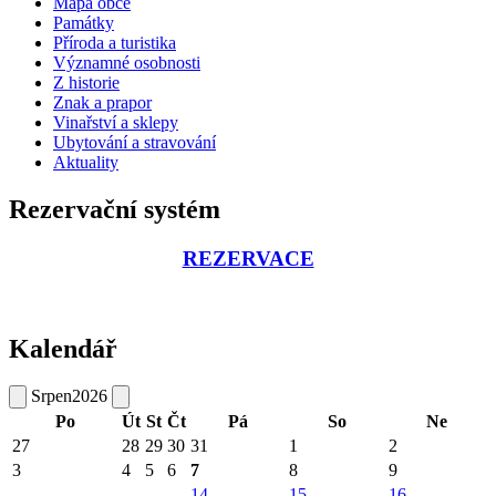
Mapa obce
Památky
Příroda a turistika
Významné osobnosti
Z historie
Znak a prapor
Vinařství a sklepy
Ubytování a stravování
Aktuality
Rezervační systém
REZERVACE
Kalendář
Srpen
2026
Po
Út
St
Čt
Pá
So
Ne
27
28
29
30
31
1
2
3
4
5
6
7
8
9
14
15
16