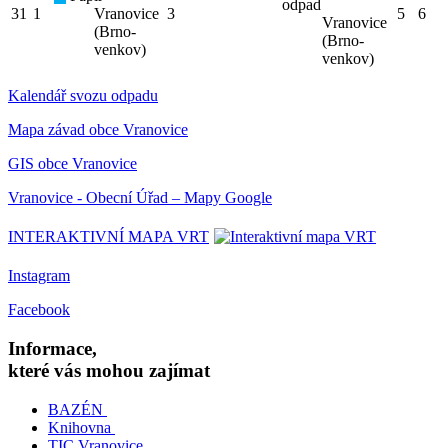
odpad
31
1
Vranovice
3
5
6
Vranovice
(Brno-
(Brno-
venkov)
venkov)
Kalendář svozu odpadu
Mapa závad obce Vranovice
GIS obce Vranovice
Vranovice - Obecní Úřad – Mapy Google
INTERAKTIVNÍ MAPA VRT
Instagram
Facebook
Informace,
které vás mohou zajímat
BAZÉN
Knihovna
TIC Vranovice