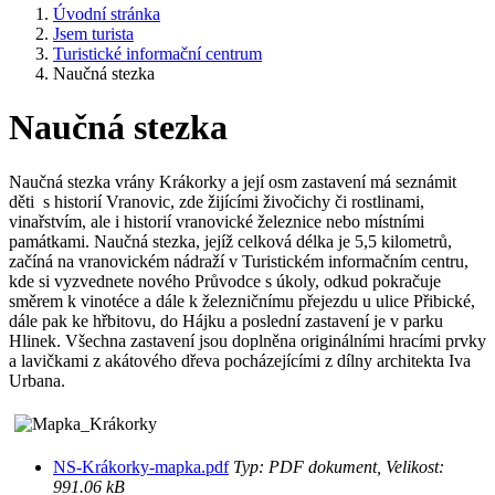
Úvodní stránka
Jsem turista
Turistické informační centrum
Naučná stezka
Naučná stezka
Naučná stezka vrány Krákorky a její osm zastavení má seznámit
děti s historií Vranovic, zde žijícími živočichy či rostlinami,
vinařstvím, ale i historií vranovické železnice nebo místními
památkami. Naučná stezka, jejíž celková délka je 5,5 kilometrů,
začíná na vranovickém nádraží v Turistickém informačním centru,
kde si vyzvednete nového Průvodce s úkoly, odkud pokračuje
směrem k vinotéce a dále k železničnímu přejezdu u ulice Přibické,
dále pak ke hřbitovu, do Hájku a poslední zastavení je v parku
Hlinek. Všechna zastavení jsou doplněna originálními hracími prvky
a lavičkami z akátového dřeva pocházejícími z dílny architekta Iva
Urbana.
NS-Krákorky-mapka.pdf
Typ: PDF dokument, Velikost:
991.06 kB