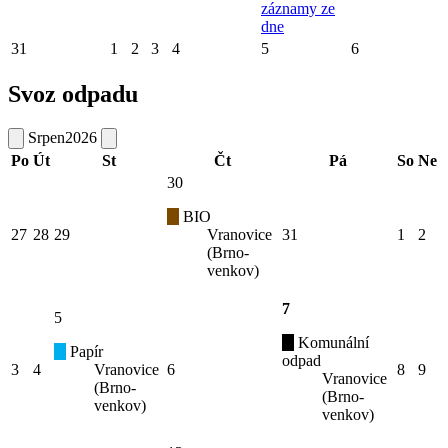
záznamy ze
dne
31
1
2
3
4
5
6
Svoz odpadu
Srpen
2026
Po
Út
St
Čt
Pá
So
Ne
30
BIO
27
28
29
Vranovice
31
1
2
(Brno-
venkov)
7
5
Komunální
Papír
odpad
3
4
Vranovice
6
8
9
Vranovice
(Brno-
(Brno-
venkov)
venkov)