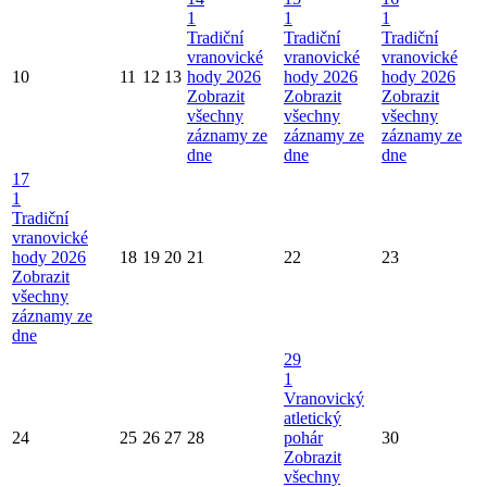
1
1
1
Tradiční
Tradiční
Tradiční
vranovické
vranovické
vranovické
10
11
12
13
hody 2026
hody 2026
hody 2026
Zobrazit
Zobrazit
Zobrazit
všechny
všechny
všechny
záznamy ze
záznamy ze
záznamy ze
dne
dne
dne
17
1
Tradiční
vranovické
hody 2026
18
19
20
21
22
23
Zobrazit
všechny
záznamy ze
dne
29
1
Vranovický
atletický
24
25
26
27
28
pohár
30
Zobrazit
všechny