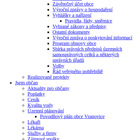
Závěrečný účet obce
Výroční zprávy o hospodaření
Vyhlášky a nařízení
Pravidla, řády, směrnice
Vybrané zákony a předpisy
Ostatní dokumenty
Výroční zpráva o poskytování informací
Program obnovy obce
Sbírka právních předpisů územních
samosprávných celků a některých
správních úřadů
Volby
Řád veřejného pohřebiště
Realizované projekty
Jsem občan
Aktuality pro občany
Poplatky
Ceník
Kvalita vody
Územní plánování
Povodňový plán obce Vranovice
Lékaři
Lékárna
Služby a firmy
Zájmové spolky