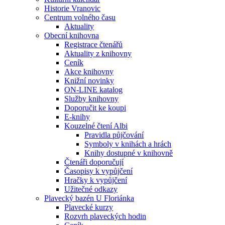
Historie Vranovic
Centrum volného času
Aktuality
Obecní knihovna
Registrace čtenářů
Aktuality z knihovny
Ceník
Akce knihovny
Knižní novinky
ON-LINE katalog
Služby knihovny
Doporučit ke koupi
E-knihy
Kouzelné čtení Albi
Pravidla půjčování
Symboly v knihách a hrách
Knihy dostupné v knihovně
Čtenáři doporučují
Časopisy k vypůjčení
Hračky k vypůjčení
Užitečné odkazy
Plavecký bazén U Floriánka
Plavecké kurzy
Rozvrh plaveckých hodin