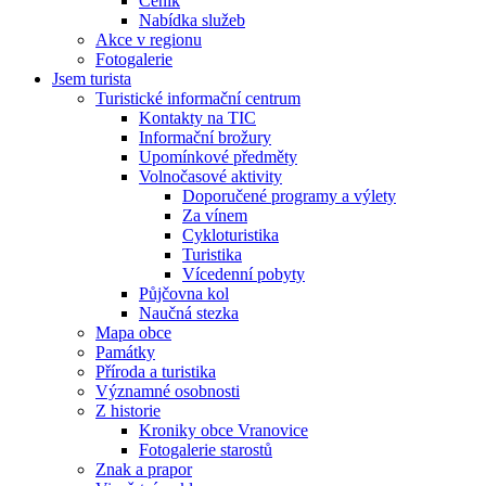
Ceník
Nabídka služeb
Akce v regionu
Fotogalerie
Jsem turista
Turistické informační centrum
Kontakty na TIC
Informační brožury
Upomínkové předměty
Volnočasové aktivity
Doporučené programy a výlety
Za vínem
Cykloturistika
Turistika
Vícedenní pobyty
Půjčovna kol
Naučná stezka
Mapa obce
Památky
Příroda a turistika
Významné osobnosti
Z historie
Kroniky obce Vranovice
Fotogalerie starostů
Znak a prapor