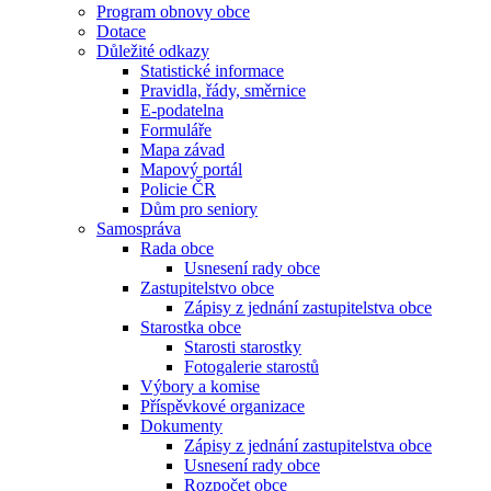
Program obnovy obce
Dotace
Důležité odkazy
Statistické informace
Pravidla, řády, směrnice
E-podatelna
Formuláře
Mapa závad
Mapový portál
Policie ČR
Dům pro seniory
Samospráva
Rada obce
Usnesení rady obce
Zastupitelstvo obce
Zápisy z jednání zastupitelstva obce
Starostka obce
Starosti starostky
Fotogalerie starostů
Výbory a komise
Příspěvkové organizace
Dokumenty
Zápisy z jednání zastupitelstva obce
Usnesení rady obce
Rozpočet obce