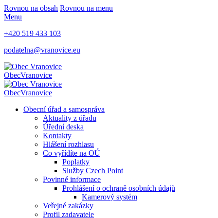
Rovnou na obsah
Rovnou na menu
Menu
+420 519 433 103
podatelna@vranovice.eu
Obec
Vranovice
Obec
Vranovice
Obecní úřad a samospráva
Aktuality z úřadu
Úřední deska
Kontakty
Hlášení rozhlasu
Co vyřídíte na OÚ
Poplatky
Služby Czech Point
Povinné informace
Prohlášení o ochraně osobních údajů
Kamerový systém
Veřejné zakázky
Profil zadavatele