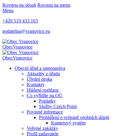
Rovnou na obsah
Rovnou na menu
Menu
+420 519 433 103
podatelna@vranovice.eu
Obec
Vranovice
Obec
Vranovice
Obecní úřad a samospráva
Aktuality z úřadu
Úřední deska
Kontakty
Hlášení rozhlasu
Co vyřídíte na OÚ
Poplatky
Služby Czech Point
Povinné informace
Prohlášení o ochraně osobních údajů
Kamerový systém
Veřejné zakázky
Profil zadavatele