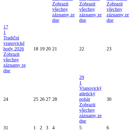
Zobrazit
Zobrazit
Zobrazit
všechny
všechny
všechny
záznamy ze
záznamy ze
záznamy ze
dne
dne
dne
17
1
Tradiční
vranovické
hody 2026
18
19
20
21
22
23
Zobrazit
všechny
záznamy ze
dne
29
1
Vranovický
atletický
24
25
26
27
28
pohár
30
Zobrazit
všechny
záznamy ze
dne
31
1
2
3
4
5
6