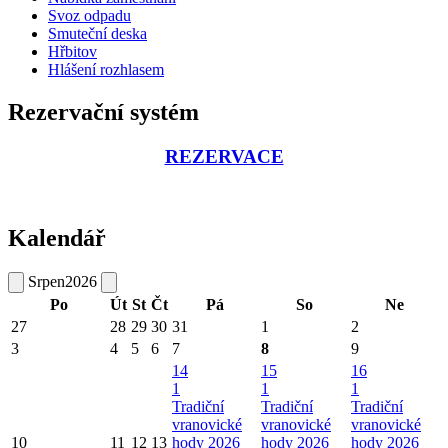
Svoz odpadu
Smuteční deska
Hřbitov
Hlášení rozhlasem
Rezervační systém
REZERVACE
Kalendář
Srpen
2026
Po
Út
St
Čt
Pá
So
Ne
27
28
29
30
31
1
2
3
4
5
6
7
8
9
14
15
16
1
1
1
Tradiční
Tradiční
Tradiční
vranovické
vranovické
vranovické
10
11
12
13
hody 2026
hody 2026
hody 2026