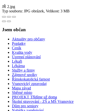
JŘ 2.jpg
Typ souboru: JPG obrázek, Velikost: 3 MB
Jsem občan
Aktuality pro občany
Poplatky
Ceník
Kvalita vody
Územní plánování
Lékaři
Lékárna
Služby a firmy
Zájmové spolky
Římskokatolická farnost
Vranovický zpravodaj
Mapa závad
Sběrné místo
PROJEKT Třídíme už doma
Školní stravování - ZŠ a MŠ Vranovice
Dům pro seniory
Nabídka zaměstnání