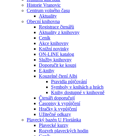
Historie Vranovic
Centrum volného času
Aktuality
Obecní knihovna
Registrace čtenářů
Aktuality z knihovny
Ceník
Akce knihovny
Knižní novinky
ON-LINE katalog
Služby knihovny
Doporučit ke koupi
E-knihy
Kouzelné čtení Albi
Pravidla půjčování
Symboly v knihách a hrách
Knihy dostupné v knihovně
Čtenáři doporučují
Časopisy k vypůjčení
Hračky k vypůjčení
Užitečné odkazy
Plavecký bazén U Floriánka
Plavecké kurzy
Rozvrh plaveckých hodin