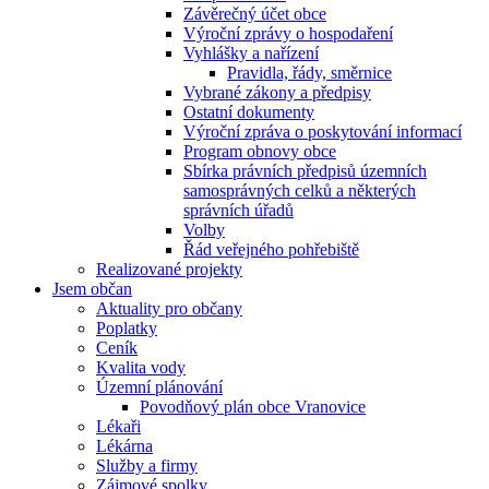
Závěrečný účet obce
Výroční zprávy o hospodaření
Vyhlášky a nařízení
Pravidla, řády, směrnice
Vybrané zákony a předpisy
Ostatní dokumenty
Výroční zpráva o poskytování informací
Program obnovy obce
Sbírka právních předpisů územních
samosprávných celků a některých
správních úřadů
Volby
Řád veřejného pohřebiště
Realizované projekty
Jsem občan
Aktuality pro občany
Poplatky
Ceník
Kvalita vody
Územní plánování
Povodňový plán obce Vranovice
Lékaři
Lékárna
Služby a firmy
Zájmové spolky