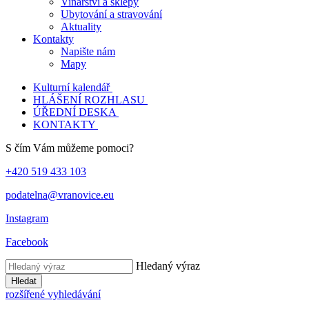
Vinařství a sklepy
Ubytování a stravování
Aktuality
Kontakty
Napište nám
Mapy
Kulturní kalendář
HLÁŠENÍ ROZHLASU
ÚŘEDNÍ DESKA
KONTAKTY
S čím Vám můžeme pomoci?
+420 519 433 103
podatelna@vranovice.eu
Instagram
Facebook
Hledaný výraz
Hledat
rozšířené vyhledávání