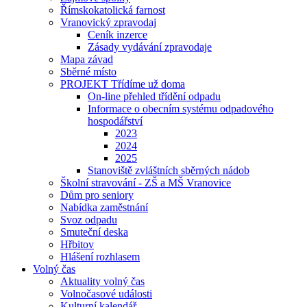
Římskokatolická farnost
Vranovický zpravodaj
Ceník inzerce
Zásady vydávání zpravodaje
Mapa závad
Sběrné místo
PROJEKT Třídíme už doma
On-line přehled třídění odpadu
Informace o obecním systému odpadového
hospodářství
2023
2024
2025
Stanoviště zvláštních sběrných nádob
Školní stravování - ZŠ a MŠ Vranovice
Dům pro seniory
Nabídka zaměstnání
Svoz odpadu
Smuteční deska
Hřbitov
Hlášení rozhlasem
Volný čas
Aktuality volný čas
Volnočasové události
Kulturní kalendář