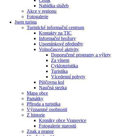
Ceník
Nabídka služeb
Akce v regionu
Fotogalerie
Jsem turista
Turistické informační centrum
Kontakty na TIC
Informační brožury
Upomínkové předměty
Volnočasové aktivity
Doporučené programy a výlety
Za vínem
Cykloturistika
Turistika
Vícedenní pobyty
Půjčovna kol
Naučná stezka
Mapa obce
Památky
Příroda a turistika
Významné osobnosti
Z historie
Kroniky obce Vranovice
Fotogalerie starostů
Znak a prapor