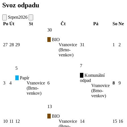
Svoz odpadu
Srpen
2026
Po
Út
St
Čt
Pá
So
Ne
30
BIO
27
28
29
Vranovice
31
1
2
(Brno-
venkov)
7
5
Komunální
Papír
odpad
3
4
Vranovice
6
8
9
Vranovice
(Brno-
(Brno-
venkov)
venkov)
13
BIO
10
11
12
Vranovice
14
15
16
(Brno-