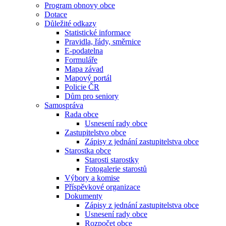
Program obnovy obce
Dotace
Důležité odkazy
Statistické informace
Pravidla, řády, směrnice
E-podatelna
Formuláře
Mapa závad
Mapový portál
Policie ČR
Dům pro seniory
Samospráva
Rada obce
Usnesení rady obce
Zastupitelstvo obce
Zápisy z jednání zastupitelstva obce
Starostka obce
Starosti starostky
Fotogalerie starostů
Výbory a komise
Příspěvkové organizace
Dokumenty
Zápisy z jednání zastupitelstva obce
Usnesení rady obce
Rozpočet obce