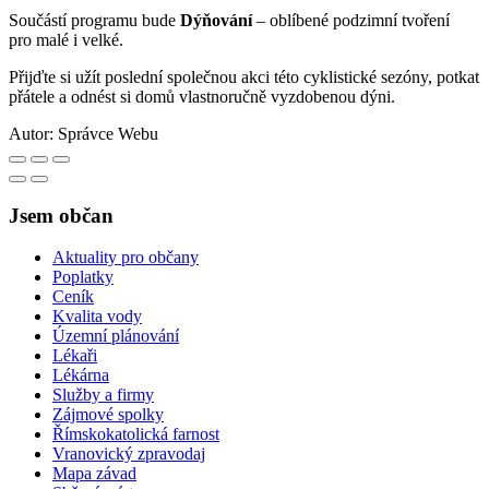
Součástí programu bude
Dýňování
– oblíbené podzimní tvoření
pro malé i velké.
Přijďte si užít poslední společnou akci této cyklistické sezóny, potkat
přátele a odnést si domů vlastnoručně vyzdobenou dýni.
Autor:
Správce Webu
Jsem občan
Aktuality pro občany
Poplatky
Ceník
Kvalita vody
Územní plánování
Lékaři
Lékárna
Služby a firmy
Zájmové spolky
Římskokatolická farnost
Vranovický zpravodaj
Mapa závad