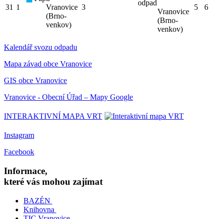
odpad
31
1
Vranovice
3
5
6
Vranovice
(Brno-
(Brno-
venkov)
venkov)
Kalendář svozu odpadu
Mapa závad obce Vranovice
GIS obce Vranovice
Vranovice - Obecní Úřad – Mapy Google
INTERAKTIVNÍ MAPA VRT
Instagram
Facebook
Informace,
které vás mohou zajímat
BAZÉN
Knihovna
TIC Vranovice