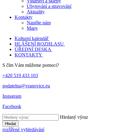
Vinařství a sklepy
Ubytování a stravování
Aktuality
Kontakty
Napište nám
Mapy
Kulturní kalendář
HLÁŠENÍ ROZHLASU
ÚŘEDNÍ DESKA
KONTAKTY
S čím Vám můžeme pomoci?
+420 519 433 103
podatelna@vranovice.eu
Instagram
Facebook
Hledaný výraz
Hledat
rozšířené vyhledávání