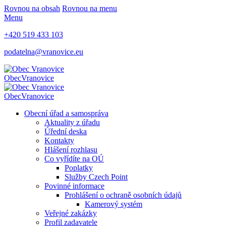
Rovnou na obsah
Rovnou na menu
Menu
+420 519 433 103
podatelna@vranovice.eu
Obec
Vranovice
Obec
Vranovice
Obecní úřad a samospráva
Aktuality z úřadu
Úřední deska
Kontakty
Hlášení rozhlasu
Co vyřídíte na OÚ
Poplatky
Služby Czech Point
Povinné informace
Prohlášení o ochraně osobních údajů
Kamerový systém
Veřejné zakázky
Profil zadavatele