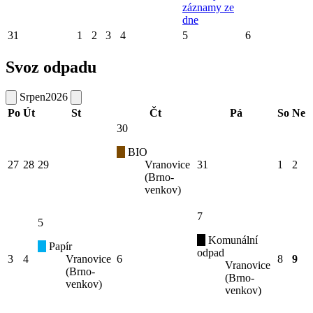
záznamy ze
dne
31
1
2
3
4
5
6
Svoz odpadu
Srpen
2026
Po
Út
St
Čt
Pá
So
Ne
30
BIO
27
28
29
Vranovice
31
1
2
(Brno-
venkov)
7
5
Komunální
Papír
odpad
3
4
Vranovice
6
8
9
Vranovice
(Brno-
(Brno-
venkov)
venkov)