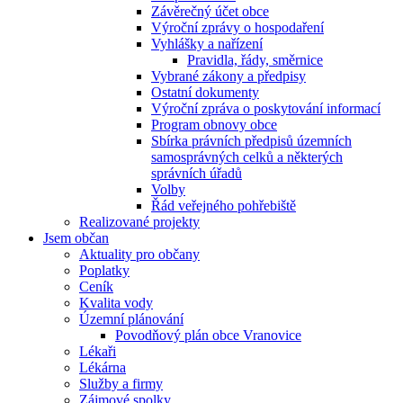
Závěrečný účet obce
Výroční zprávy o hospodaření
Vyhlášky a nařízení
Pravidla, řády, směrnice
Vybrané zákony a předpisy
Ostatní dokumenty
Výroční zpráva o poskytování informací
Program obnovy obce
Sbírka právních předpisů územních
samosprávných celků a některých
správních úřadů
Volby
Řád veřejného pohřebiště
Realizované projekty
Jsem občan
Aktuality pro občany
Poplatky
Ceník
Kvalita vody
Územní plánování
Povodňový plán obce Vranovice
Lékaři
Lékárna
Služby a firmy
Zájmové spolky