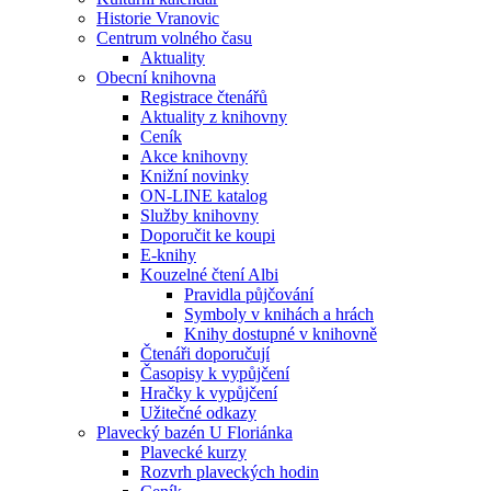
Historie Vranovic
Centrum volného času
Aktuality
Obecní knihovna
Registrace čtenářů
Aktuality z knihovny
Ceník
Akce knihovny
Knižní novinky
ON-LINE katalog
Služby knihovny
Doporučit ke koupi
E-knihy
Kouzelné čtení Albi
Pravidla půjčování
Symboly v knihách a hrách
Knihy dostupné v knihovně
Čtenáři doporučují
Časopisy k vypůjčení
Hračky k vypůjčení
Užitečné odkazy
Plavecký bazén U Floriánka
Plavecké kurzy
Rozvrh plaveckých hodin