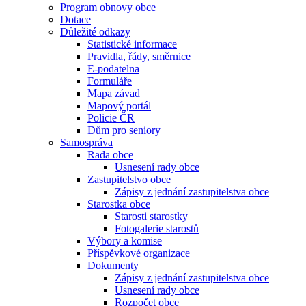
Program obnovy obce
Dotace
Důležité odkazy
Statistické informace
Pravidla, řády, směrnice
E-podatelna
Formuláře
Mapa závad
Mapový portál
Policie ČR
Dům pro seniory
Samospráva
Rada obce
Usnesení rady obce
Zastupitelstvo obce
Zápisy z jednání zastupitelstva obce
Starostka obce
Starosti starostky
Fotogalerie starostů
Výbory a komise
Příspěvkové organizace
Dokumenty
Zápisy z jednání zastupitelstva obce
Usnesení rady obce
Rozpočet obce