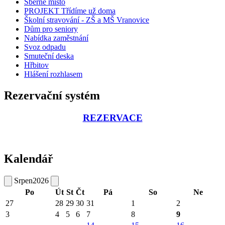
Sběrné místo
PROJEKT Třídíme už doma
Školní stravování - ZŠ a MŠ Vranovice
Dům pro seniory
Nabídka zaměstnání
Svoz odpadu
Smuteční deska
Hřbitov
Hlášení rozhlasem
Rezervační systém
REZERVACE
Kalendář
Srpen
2026
Po
Út
St
Čt
Pá
So
Ne
27
28
29
30
31
1
2
3
4
5
6
7
8
9