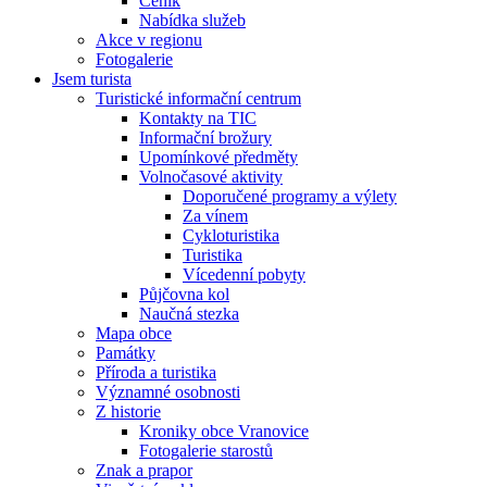
Ceník
Nabídka služeb
Akce v regionu
Fotogalerie
Jsem turista
Turistické informační centrum
Kontakty na TIC
Informační brožury
Upomínkové předměty
Volnočasové aktivity
Doporučené programy a výlety
Za vínem
Cykloturistika
Turistika
Vícedenní pobyty
Půjčovna kol
Naučná stezka
Mapa obce
Památky
Příroda a turistika
Významné osobnosti
Z historie
Kroniky obce Vranovice
Fotogalerie starostů
Znak a prapor