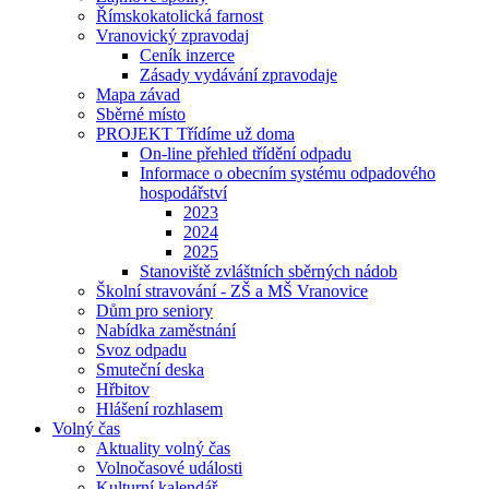
Římskokatolická farnost
Vranovický zpravodaj
Ceník inzerce
Zásady vydávání zpravodaje
Mapa závad
Sběrné místo
PROJEKT Třídíme už doma
On-line přehled třídění odpadu
Informace o obecním systému odpadového
hospodářství
2023
2024
2025
Stanoviště zvláštních sběrných nádob
Školní stravování - ZŠ a MŠ Vranovice
Dům pro seniory
Nabídka zaměstnání
Svoz odpadu
Smuteční deska
Hřbitov
Hlášení rozhlasem
Volný čas
Aktuality volný čas
Volnočasové události
Kulturní kalendář