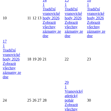
14
15
16
1
1
1
Tradiční
Tradiční
Tradiční
vranovické
vranovické
vranovické
10
11
12
13
hody 2026
hody 2026
hody 2026
Zobrazit
Zobrazit
Zobrazit
všechny
všechny
všechny
záznamy ze
záznamy ze
záznamy ze
dne
dne
dne
17
1
Tradiční
vranovické
hody 2026
18
19
20
21
22
23
Zobrazit
všechny
záznamy ze
dne
29
1
Vranovický
atletický
24
25
26
27
28
pohár
30
Zobrazit
všechny