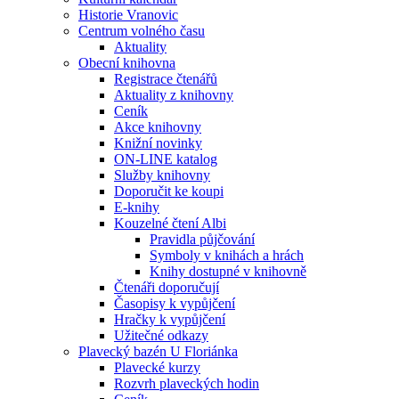
Historie Vranovic
Centrum volného času
Aktuality
Obecní knihovna
Registrace čtenářů
Aktuality z knihovny
Ceník
Akce knihovny
Knižní novinky
ON-LINE katalog
Služby knihovny
Doporučit ke koupi
E-knihy
Kouzelné čtení Albi
Pravidla půjčování
Symboly v knihách a hrách
Knihy dostupné v knihovně
Čtenáři doporučují
Časopisy k vypůjčení
Hračky k vypůjčení
Užitečné odkazy
Plavecký bazén U Floriánka
Plavecké kurzy
Rozvrh plaveckých hodin