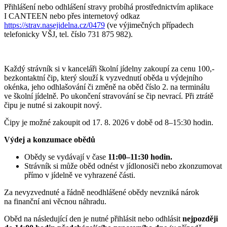
Přihlášení nebo odhlášení stravy probíhá prostřednictvím aplikace
I CANTEEN nebo přes internetový odkaz
https://strav.nasejidelna.cz/0479
(ve výjimečných případech
telefonicky VŠJ, tel. číslo 731 875 982).
Každý strávník si v kanceláři školní jídelny zakoupí za cenu 100,-
bezkontaktní čip, který slouží k vyzvednutí oběda u výdejního
okénka, jeho odhlašování či změně na oběd číslo 2. na terminálu
ve školní jídelně. Po ukončení stravování se čip nevrací. Při ztrátě
čipu je nutné si zakoupit nový.
Čipy je možné zakoupit od 17. 8. 2026 v době od 8–15:30 hodin.
Výdej a konzumace obědů
Obědy se vydávají v čase
11:00–11:30 hodin.
Strávník si může oběd odnést v jídlonosiči nebo zkonzumovat
přímo v jídelně ve vyhrazené části.
Za nevyzvednuté a řádně neodhlášené obědy nevzniká nárok
na finanční ani věcnou náhradu.
Oběd na následující den je nutné přihlásit nebo odhlásit
nejpozději