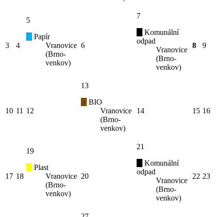
7
5
Komunální
Papír
odpad
3
4
Vranovice
6
8
9
Vranovice
(Brno-
(Brno-
venkov)
venkov)
13
BIO
10
11
12
Vranovice
14
15
16
(Brno-
venkov)
21
19
Komunální
Plast
odpad
17
18
Vranovice
20
22
23
Vranovice
(Brno-
(Brno-
venkov)
venkov)
27