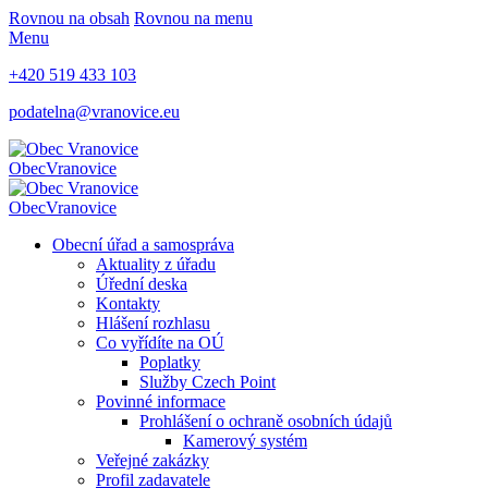
Rovnou na obsah
Rovnou na menu
Menu
+420 519 433 103
podatelna@vranovice.eu
Obec
Vranovice
Obec
Vranovice
Obecní úřad a samospráva
Aktuality z úřadu
Úřední deska
Kontakty
Hlášení rozhlasu
Co vyřídíte na OÚ
Poplatky
Služby Czech Point
Povinné informace
Prohlášení o ochraně osobních údajů
Kamerový systém
Veřejné zakázky
Profil zadavatele