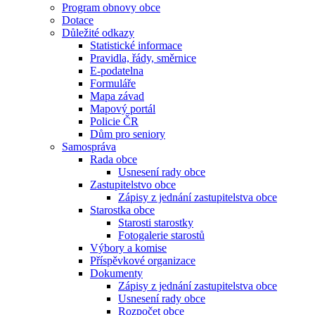
Program obnovy obce
Dotace
Důležité odkazy
Statistické informace
Pravidla, řády, směrnice
E-podatelna
Formuláře
Mapa závad
Mapový portál
Policie ČR
Dům pro seniory
Samospráva
Rada obce
Usnesení rady obce
Zastupitelstvo obce
Zápisy z jednání zastupitelstva obce
Starostka obce
Starosti starostky
Fotogalerie starostů
Výbory a komise
Příspěvkové organizace
Dokumenty
Zápisy z jednání zastupitelstva obce
Usnesení rady obce
Rozpočet obce