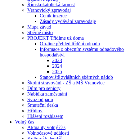
Římskokatolická farnost
Vranovický zpravodaj
Ceník inzerce
Zásady vydávání zpravodaje
Mapa závad
Sběrné místo
PROJEKT Třídíme už doma
On-line přehled třídění odpadu
Informace o obecním systému odpadového
hospodářství
2023
2024
2025
Stanoviště zvláštních sběrných nádob
Školní stravování - ZŠ a MŠ Vranovice
Dům pro seniory
Nabídka zaměstnání
Svoz odpadu
Smuteční deska
Hřbitov
Hlášení rozhlasem
Volný čas
Aktuality volný čas
Volnočasové události
Kulturní kalendář