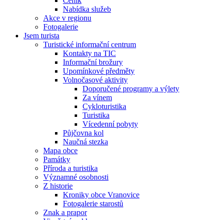
Ceník
Nabídka služeb
Akce v regionu
Fotogalerie
Jsem turista
Turistické informační centrum
Kontakty na TIC
Informační brožury
Upomínkové předměty
Volnočasové aktivity
Doporučené programy a výlety
Za vínem
Cykloturistika
Turistika
Vícedenní pobyty
Půjčovna kol
Naučná stezka
Mapa obce
Památky
Příroda a turistika
Významné osobnosti
Z historie
Kroniky obce Vranovice
Fotogalerie starostů
Znak a prapor