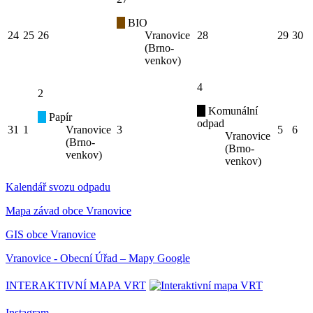
BIO
24
25
26
Vranovice
28
29
30
(Brno-
venkov)
4
2
Komunální
Papír
odpad
31
1
Vranovice
3
5
6
Vranovice
(Brno-
(Brno-
venkov)
venkov)
Kalendář svozu odpadu
Mapa závad obce Vranovice
GIS obce Vranovice
Vranovice - Obecní Úřad – Mapy Google
INTERAKTIVNÍ MAPA VRT
Instagram