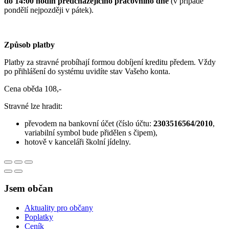
do 14:00 hodin předcházejícího pracovního dne
(v případě
pondělí nejpozději v pátek).
Způsob platby
Platby za stravné probíhají formou dobíjení kreditu předem. Vždy
po přihlášení do systému uvidíte stav Vašeho konta.
Cena oběda 108,-
Stravné lze hradit:
převodem na bankovní účet (číslo účtu:
2303516564/2010
,
variabilní symbol bude přidělen s čipem),
hotově v kanceláři školní jídelny.
Jsem občan
Aktuality pro občany
Poplatky
Ceník