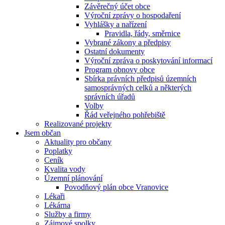
Závěrečný účet obce
Výroční zprávy o hospodaření
Vyhlášky a nařízení
Pravidla, řády, směrnice
Vybrané zákony a předpisy
Ostatní dokumenty
Výroční zpráva o poskytování informací
Program obnovy obce
Sbírka právních předpisů územních
samosprávných celků a některých
správních úřadů
Volby
Řád veřejného pohřebiště
Realizované projekty
Jsem občan
Aktuality pro občany
Poplatky
Ceník
Kvalita vody
Územní plánování
Povodňový plán obce Vranovice
Lékaři
Lékárna
Služby a firmy
Zájmové spolky