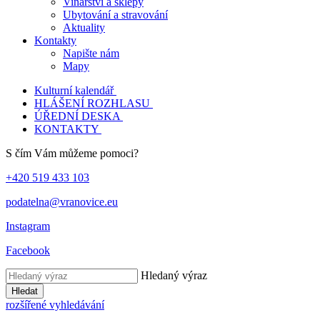
Vinařství a sklepy
Ubytování a stravování
Aktuality
Kontakty
Napište nám
Mapy
Kulturní kalendář
HLÁŠENÍ ROZHLASU
ÚŘEDNÍ DESKA
KONTAKTY
S čím Vám můžeme pomoci?
+420 519 433 103
podatelna@vranovice.eu
Instagram
Facebook
Hledaný výraz
Hledat
rozšířené vyhledávání