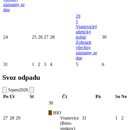
záznamy ze
dne
29
1
Vranovický
atletický
24
25
26
27
28
pohár
30
Zobrazit
všechny
záznamy ze
dne
31
1
2
3
4
5
6
Svoz odpadu
Srpen
2026
Po
Út
St
Čt
Pá
So
Ne
30
BIO
27
28
29
Vranovice
31
1
2
(Brno-
venkov)