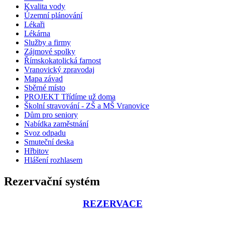
Kvalita vody
Územní plánování
Lékaři
Lékárna
Služby a firmy
Zájmové spolky
Římskokatolická farnost
Vranovický zpravodaj
Mapa závad
Sběrné místo
PROJEKT Třídíme už doma
Školní stravování - ZŠ a MŠ Vranovice
Dům pro seniory
Nabídka zaměstnání
Svoz odpadu
Smuteční deska
Hřbitov
Hlášení rozhlasem
Rezervační systém
REZERVACE