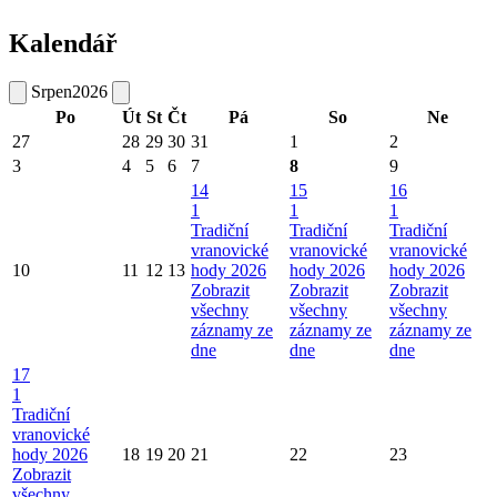
Kalendář
Srpen
2026
Po
Út
St
Čt
Pá
So
Ne
27
28
29
30
31
1
2
3
4
5
6
7
8
9
14
15
16
1
1
1
Tradiční
Tradiční
Tradiční
vranovické
vranovické
vranovické
10
11
12
13
hody 2026
hody 2026
hody 2026
Zobrazit
Zobrazit
Zobrazit
všechny
všechny
všechny
záznamy ze
záznamy ze
záznamy ze
dne
dne
dne
17
1
Tradiční
vranovické
hody 2026
18
19
20
21
22
23
Zobrazit
všechny