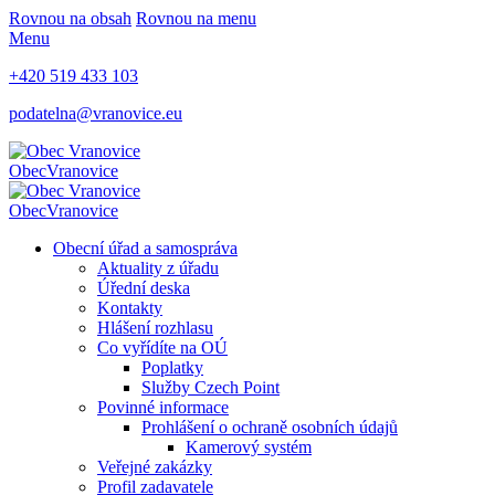
Rovnou na obsah
Rovnou na menu
Menu
+420 519 433 103
podatelna@vranovice.eu
Obec
Vranovice
Obec
Vranovice
Obecní úřad a samospráva
Aktuality z úřadu
Úřední deska
Kontakty
Hlášení rozhlasu
Co vyřídíte na OÚ
Poplatky
Služby Czech Point
Povinné informace
Prohlášení o ochraně osobních údajů
Kamerový systém
Veřejné zakázky
Profil zadavatele