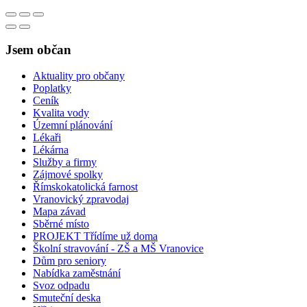
Jsem občan
Aktuality pro občany
Poplatky
Ceník
Kvalita vody
Územní plánování
Lékaři
Lékárna
Služby a firmy
Zájmové spolky
Římskokatolická farnost
Vranovický zpravodaj
Mapa závad
Sběrné místo
PROJEKT Třídíme už doma
Školní stravování - ZŠ a MŠ Vranovice
Dům pro seniory
Nabídka zaměstnání
Svoz odpadu
Smuteční deska