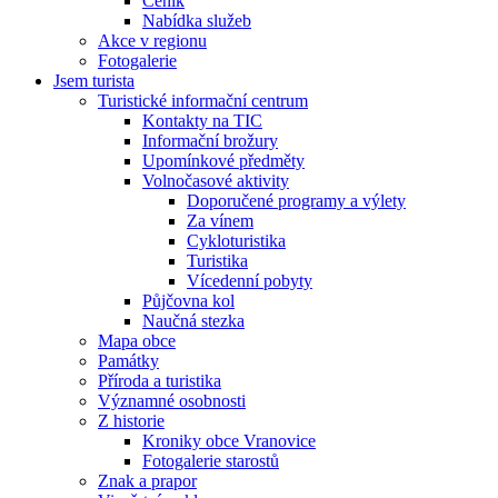
Ceník
Nabídka služeb
Akce v regionu
Fotogalerie
Jsem turista
Turistické informační centrum
Kontakty na TIC
Informační brožury
Upomínkové předměty
Volnočasové aktivity
Doporučené programy a výlety
Za vínem
Cykloturistika
Turistika
Vícedenní pobyty
Půjčovna kol
Naučná stezka
Mapa obce
Památky
Příroda a turistika
Významné osobnosti
Z historie
Kroniky obce Vranovice
Fotogalerie starostů
Znak a prapor