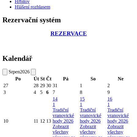
Hřbitov
Hlášení rozhlasem
Rezervační systém
REZERVACE
Kalendář
Srpen
2026
Po
Út
St
Čt
Pá
So
Ne
27
28
29
30
31
1
2
3
4
5
6
7
8
9
14
15
16
1
1
1
Tradiční
Tradiční
Tradiční
vranovické
vranovické
vranovické
10
11
12
13
hody 2026
hody 2026
hody 2026
Zobrazit
Zobrazit
Zobrazit
všechny
všechny
všechny