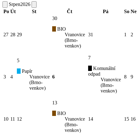
Srpen
2026
Po
Út
St
Čt
Pá
So
Ne
30
BIO
27
28
29
Vranovice
31
1
2
(Brno-
venkov)
7
5
Komunální
Papír
odpad
3
4
Vranovice
6
8
9
Vranovice
(Brno-
(Brno-
venkov)
venkov)
13
BIO
10
11
12
Vranovice
14
15
16
(Brno-
venkov)