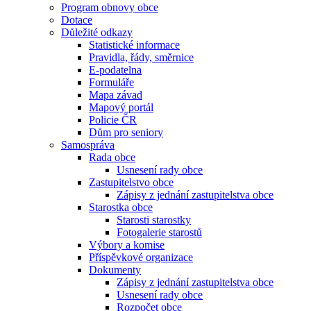
Program obnovy obce
Dotace
Důležité odkazy
Statistické informace
Pravidla, řády, směrnice
E-podatelna
Formuláře
Mapa závad
Mapový portál
Policie ČR
Dům pro seniory
Samospráva
Rada obce
Usnesení rady obce
Zastupitelstvo obce
Zápisy z jednání zastupitelstva obce
Starostka obce
Starosti starostky
Fotogalerie starostů
Výbory a komise
Příspěvkové organizace
Dokumenty
Zápisy z jednání zastupitelstva obce
Usnesení rady obce
Rozpočet obce