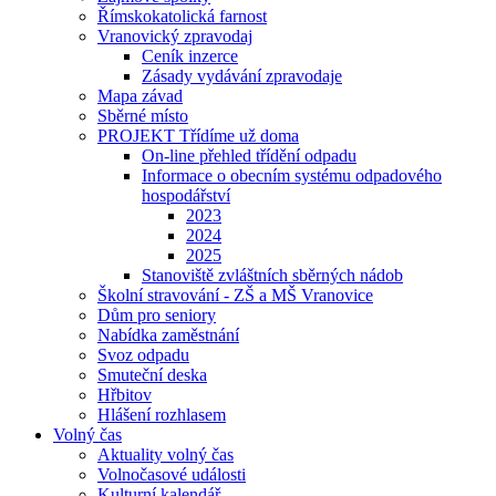
Římskokatolická farnost
Vranovický zpravodaj
Ceník inzerce
Zásady vydávání zpravodaje
Mapa závad
Sběrné místo
PROJEKT Třídíme už doma
On-line přehled třídění odpadu
Informace o obecním systému odpadového
hospodářství
2023
2024
2025
Stanoviště zvláštních sběrných nádob
Školní stravování - ZŠ a MŠ Vranovice
Dům pro seniory
Nabídka zaměstnání
Svoz odpadu
Smuteční deska
Hřbitov
Hlášení rozhlasem
Volný čas
Aktuality volný čas
Volnočasové události
Kulturní kalendář