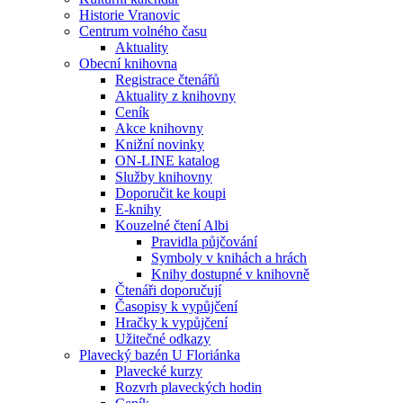
Historie Vranovic
Centrum volného času
Aktuality
Obecní knihovna
Registrace čtenářů
Aktuality z knihovny
Ceník
Akce knihovny
Knižní novinky
ON-LINE katalog
Služby knihovny
Doporučit ke koupi
E-knihy
Kouzelné čtení Albi
Pravidla půjčování
Symboly v knihách a hrách
Knihy dostupné v knihovně
Čtenáři doporučují
Časopisy k vypůjčení
Hračky k vypůjčení
Užitečné odkazy
Plavecký bazén U Floriánka
Plavecké kurzy
Rozvrh plaveckých hodin