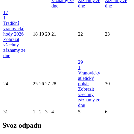
záznamy ze
záznamy ze
záznamy ze
dne
dne
dne
17
1
Tradiční
vranovické
hody 2026
18
19
20
21
22
23
Zobrazit
všechny
záznamy ze
dne
29
1
Vranovický
atletický
24
25
26
27
28
pohár
30
Zobrazit
všechny
záznamy ze
dne
31
1
2
3
4
5
6
Svoz odpadu