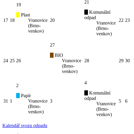
21
19
Komunální
Plast
odpad
17
18
Vranovice
20
22
23
Vranovice
(Brno-
(Brno-
venkov)
venkov)
27
BIO
24
25
26
Vranovice
28
29
30
(Brno-
venkov)
4
2
Komunální
Papír
odpad
31
1
Vranovice
3
5
6
Vranovice
(Brno-
(Brno-
venkov)
venkov)
Kalendář svozu odpadu