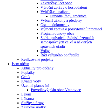
Závěrečný účet obce
Výroční zprávy o hospodaření
Vyhlášky a nařízení
Pravidla, řády, směrnice
Vybrané zákony a předpisy
Ostatní dokumenty
Výroční zpráva o poskytování informací
Program obnovy obce
Sbírka právních předpisů územních
samosprávných celků a některých
správních úřadů
Volby
Řád veřejného pohřebiště
Realizované projekty
Jsem občan
Aktuality pro občany
Poplatky
Ceník
Kvalita vody
Územní plánování
Povodňový plán obce Vranovice
Lékaři
Lékárna
Služby a firmy
Zájmové spolky