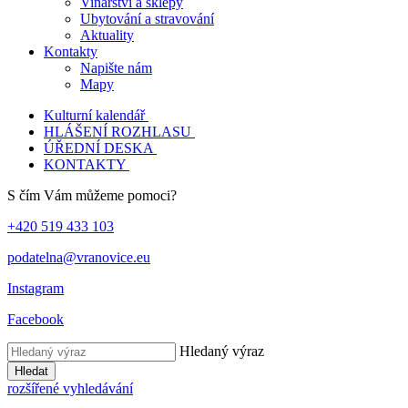
Vinařství a sklepy
Ubytování a stravování
Aktuality
Kontakty
Napište nám
Mapy
Kulturní kalendář
HLÁŠENÍ ROZHLASU
ÚŘEDNÍ DESKA
KONTAKTY
S čím Vám můžeme pomoci?
+420 519 433 103
podatelna@vranovice.eu
Instagram
Facebook
Hledaný výraz
Hledat
rozšířené vyhledávání