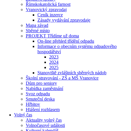
Římskokatolická farnost
Vranovický zpravodaj
Ceník inzerce
Zásady vydávání zpravodaje
Mapa závad
Sběrné místo
PROJEKT Třídíme už doma
On-line přehled třídění odpadu
Informace o obecním systému odpadového
hospodářství
2023
2024
2025
Stanoviště zvláštních sběrných nádob
Školní stravování - ZŠ a MŠ Vranovice
Dům pro seniory
Nabídka zaměstnání
Svoz odpadu
Smuteční deska
Hřbitov
Hlášení rozhlasem
Volný čas
Aktuality volný čas
Volnočasové události
Kulturní kalendář