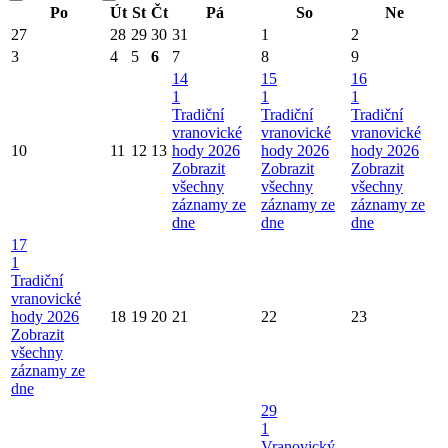
Po
Út
St
Čt
Pá
So
Ne
27
28
29
30
31
1
2
3
4
5
6
7
8
9
14
15
16
1
1
1
Tradiční
Tradiční
Tradiční
vranovické
vranovické
vranovické
10
11
12
13
hody 2026
hody 2026
hody 2026
Zobrazit
Zobrazit
Zobrazit
všechny
všechny
všechny
záznamy ze
záznamy ze
záznamy ze
dne
dne
dne
17
1
Tradiční
vranovické
hody 2026
18
19
20
21
22
23
Zobrazit
všechny
záznamy ze
dne
29
1
Vranovický