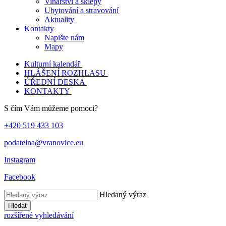
Vinařství a sklepy
Ubytování a stravování
Aktuality
Kontakty
Napište nám
Mapy
Kulturní kalendář
HLÁŠENÍ ROZHLASU
ÚŘEDNÍ DESKA
KONTAKTY
S čím Vám můžeme pomoci?
+420 519 433 103
podatelna@vranovice.eu
Instagram
Facebook
Hledaný výraz
Hledat
rozšířené vyhledávání