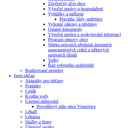
Závěrečný účet obce
Výroční zprávy o hospodaření
Vyhlášky a nařízení
Pravidla, řády, směrnice
Vybrané zákony a předpisy
Ostatní dokumenty
Výroční zpráva o poskytování informací
Program obnovy obce
Sbírka právních předpisů územních
samosprávných celků a některých
správních úřadů
Volby
Řád veřejného pohřebiště
Realizované projekty
Jsem občan
Aktuality pro občany
Poplatky
Ceník
Kvalita vody
Územní plánování
Povodňový plán obce Vranovice
Lékaři
Lékárna
Služby a firmy
Zájmové spolky