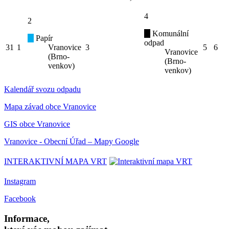
4
2
Komunální
Papír
odpad
31
1
Vranovice
3
5
6
Vranovice
(Brno-
(Brno-
venkov)
venkov)
Kalendář svozu odpadu
Mapa závad obce Vranovice
GIS obce Vranovice
Vranovice - Obecní Úřad – Mapy Google
INTERAKTIVNÍ MAPA VRT
Instagram
Facebook
Informace,