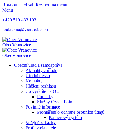
Rovnou na obsah
Rovnou na menu
Menu
+420 519 433 103
podatelna@vranovice.eu
Obec
Vranovice
Obec
Vranovice
Obecní úřad a samospráva
Aktuality z úřadu
Úřední deska
Kontakty
Hlášení rozhlasu
Co vyřídíte na OÚ
Poplatky
Služby Czech Point
Povinné informace
Prohlášení o ochraně osobních údajů
Kamerový systém
Veřejné zakázky
Profil zadavatele