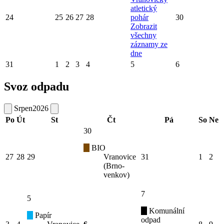
atletický
24
25
26
27
28
pohár
30
Zobrazit
všechny
záznamy ze
dne
31
1
2
3
4
5
6
Svoz odpadu
Srpen
2026
Po
Út
St
Čt
Pá
So
Ne
30
BIO
27
28
29
Vranovice
31
1
2
(Brno-
venkov)
7
5
Komunální
Papír
odpad