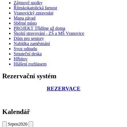
Zájmové spolky
Římskokatolická farnost
Vranovický zpravodaj
Mapa závad
Sběrné místo
PROJEKT Třídíme už doma
Školní stravování - ZŠ a MŠ Vranovice
Dům pro seniory
Nabídka zaměstnání
Svoz odpadu
Smuteční deska
Hřbitov
Hlášení rozhlasem
Rezervační systém
REZERVACE
Kalendář
Srpen
2026