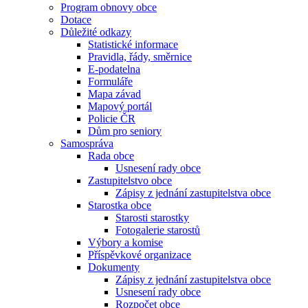
Program obnovy obce
Dotace
Důležité odkazy
Statistické informace
Pravidla, řády, směrnice
E-podatelna
Formuláře
Mapa závad
Mapový portál
Policie ČR
Dům pro seniory
Samospráva
Rada obce
Usnesení rady obce
Zastupitelstvo obce
Zápisy z jednání zastupitelstva obce
Starostka obce
Starosti starostky
Fotogalerie starostů
Výbory a komise
Příspěvkové organizace
Dokumenty
Zápisy z jednání zastupitelstva obce
Usnesení rady obce
Rozpočet obce