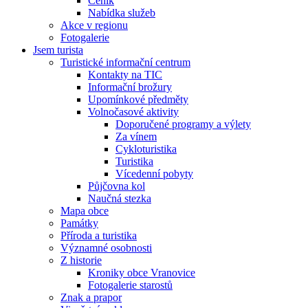
Ceník
Nabídka služeb
Akce v regionu
Fotogalerie
Jsem turista
Turistické informační centrum
Kontakty na TIC
Informační brožury
Upomínkové předměty
Volnočasové aktivity
Doporučené programy a výlety
Za vínem
Cykloturistika
Turistika
Vícedenní pobyty
Půjčovna kol
Naučná stezka
Mapa obce
Památky
Příroda a turistika
Významné osobnosti
Z historie
Kroniky obce Vranovice
Fotogalerie starostů
Znak a prapor