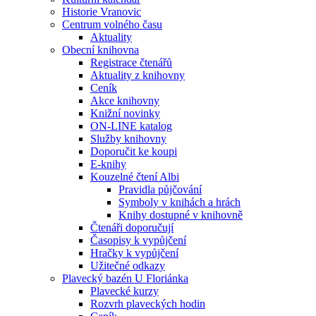
Historie Vranovic
Centrum volného času
Aktuality
Obecní knihovna
Registrace čtenářů
Aktuality z knihovny
Ceník
Akce knihovny
Knižní novinky
ON-LINE katalog
Služby knihovny
Doporučit ke koupi
E-knihy
Kouzelné čtení Albi
Pravidla půjčování
Symboly v knihách a hrách
Knihy dostupné v knihovně
Čtenáři doporučují
Časopisy k vypůjčení
Hračky k vypůjčení
Užitečné odkazy
Plavecký bazén U Floriánka
Plavecké kurzy
Rozvrh plaveckých hodin