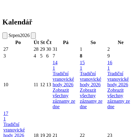
Kalendář
Srpen
2026
Po
Út
St
Čt
Pá
So
Ne
27
28
29
30
31
1
2
3
4
5
6
7
8
9
14
15
16
1
1
1
Tradiční
Tradiční
Tradiční
vranovické
vranovické
vranovické
10
11
12
13
hody 2026
hody 2026
hody 2026
Zobrazit
Zobrazit
Zobrazit
všechny
všechny
všechny
záznamy ze
záznamy ze
záznamy ze
dne
dne
dne
17
1
Tradiční
vranovické
hody 2026
18
19
20
21
22
23