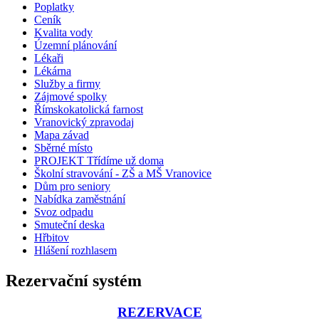
Poplatky
Ceník
Kvalita vody
Územní plánování
Lékaři
Lékárna
Služby a firmy
Zájmové spolky
Římskokatolická farnost
Vranovický zpravodaj
Mapa závad
Sběrné místo
PROJEKT Třídíme už doma
Školní stravování - ZŠ a MŠ Vranovice
Dům pro seniory
Nabídka zaměstnání
Svoz odpadu
Smuteční deska
Hřbitov
Hlášení rozhlasem
Rezervační systém
REZERVACE