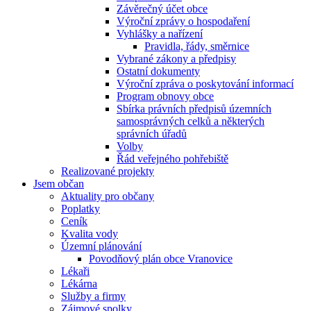
Závěrečný účet obce
Výroční zprávy o hospodaření
Vyhlášky a nařízení
Pravidla, řády, směrnice
Vybrané zákony a předpisy
Ostatní dokumenty
Výroční zpráva o poskytování informací
Program obnovy obce
Sbírka právních předpisů územních
samosprávných celků a některých
správních úřadů
Volby
Řád veřejného pohřebiště
Realizované projekty
Jsem občan
Aktuality pro občany
Poplatky
Ceník
Kvalita vody
Územní plánování
Povodňový plán obce Vranovice
Lékaři
Lékárna
Služby a firmy
Zájmové spolky