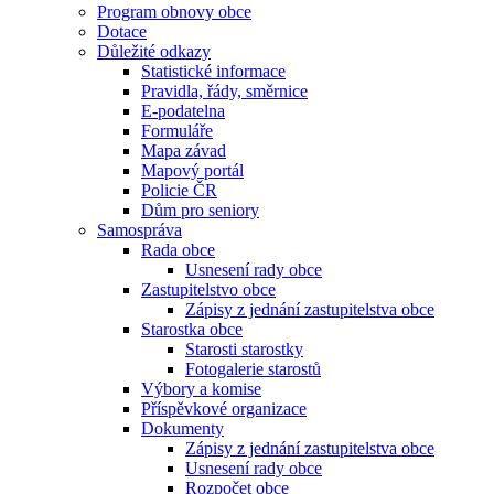
Program obnovy obce
Dotace
Důležité odkazy
Statistické informace
Pravidla, řády, směrnice
E-podatelna
Formuláře
Mapa závad
Mapový portál
Policie ČR
Dům pro seniory
Samospráva
Rada obce
Usnesení rady obce
Zastupitelstvo obce
Zápisy z jednání zastupitelstva obce
Starostka obce
Starosti starostky
Fotogalerie starostů
Výbory a komise
Příspěvkové organizace
Dokumenty
Zápisy z jednání zastupitelstva obce
Usnesení rady obce
Rozpočet obce