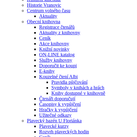
Historie Vranovic
Centrum volného času
Aktuality
Obecní knihovna
Registrace čtenářů
Aktuality z knihovny
Ceník
Akce knihovny
Knižní novinky
ON-LINE katalog
Služby knihovny
Doporučit ke koupi
E-knihy
Kouzelné čtení Albi
Pravidla půjčování
Symboly v knihách a hrách
Knihy dostupné v knihovně
Čtenáři doporučují
Časopisy k vypůjčení
Hračky k vypůjčení
Užitečné odkazy
Plavecký bazén U Floriánka
Plavecké kurzy
Rozvrh plaveckých hodin