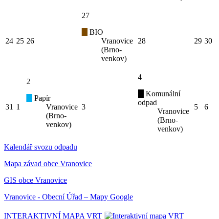
27
BIO
24
25
26
Vranovice
28
29
30
(Brno-
venkov)
4
2
Komunální
Papír
odpad
31
1
Vranovice
3
5
6
Vranovice
(Brno-
(Brno-
venkov)
venkov)
Kalendář svozu odpadu
Mapa závad obce Vranovice
GIS obce Vranovice
Vranovice - Obecní Úřad – Mapy Google
INTERAKTIVNÍ MAPA VRT