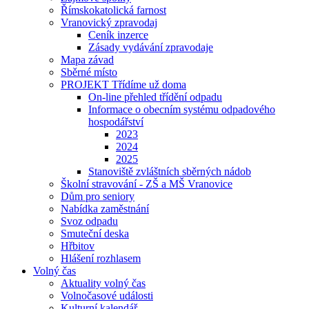
Římskokatolická farnost
Vranovický zpravodaj
Ceník inzerce
Zásady vydávání zpravodaje
Mapa závad
Sběrné místo
PROJEKT Třídíme už doma
On-line přehled třídění odpadu
Informace o obecním systému odpadového
hospodářství
2023
2024
2025
Stanoviště zvláštních sběrných nádob
Školní stravování - ZŠ a MŠ Vranovice
Dům pro seniory
Nabídka zaměstnání
Svoz odpadu
Smuteční deska
Hřbitov
Hlášení rozhlasem
Volný čas
Aktuality volný čas
Volnočasové události
Kulturní kalendář