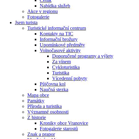
Ceník
Nabídka služeb
Akce v regionu
Fotogalerie
Jsem turista
Turistické informační centrum
Kontakty na TIC
Informační brožury
Upomínkové předměty
Volnočasové aktivity
Doporučené programy a výlety
Za vínem
Cykloturistika
Turistika
Vícedenní pobyty
Půjčovna kol
Naučná stezka
Mapa obce
Památky
Příroda a turistika
Významné osobnosti
Z historie
Kroniky obce Vranovice
Fotogalerie starostů
Znak a prapor