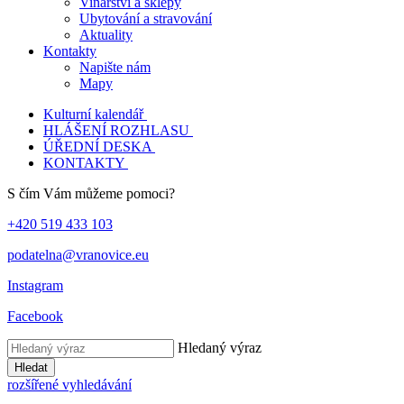
Vinařství a sklepy
Ubytování a stravování
Aktuality
Kontakty
Napište nám
Mapy
Kulturní kalendář
HLÁŠENÍ ROZHLASU
ÚŘEDNÍ DESKA
KONTAKTY
S čím Vám můžeme pomoci?
+420 519 433 103
podatelna@vranovice.eu
Instagram
Facebook
Hledaný výraz
Hledat
rozšířené vyhledávání