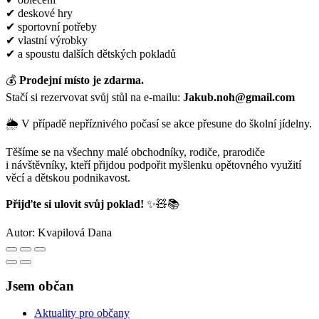
✔ deskové hry
✔ sportovní potřeby
✔ vlastní výrobky
✔ a spoustu dalších dětských pokladů
💰
Prodejní místo je zdarma.
Stačí si rezervovat svůj stůl na e-mailu:
Jakub.noh@gmail.com
🌦 V případě nepříznivého počasí se akce přesune do školní jídelny.
Těšíme se na všechny malé obchodníky, rodiče, prarodiče
i návštěvníky, kteří přijdou podpořit myšlenku opětovného využití
věcí a dětskou podnikavost.
Přijďte si ulovit svůj poklad!
✨🧸📚
Autor:
Kvapilová Dana
Jsem občan
Aktuality pro občany