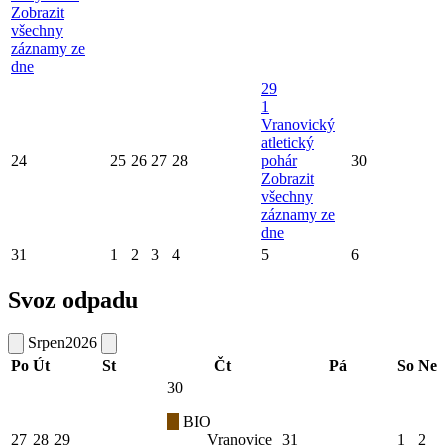
Zobrazit
všechny
záznamy ze
dne
29
1
Vranovický
atletický
24
25
26
27
28
pohár
30
Zobrazit
všechny
záznamy ze
dne
31
1
2
3
4
5
6
Svoz odpadu
Srpen
2026
Po
Út
St
Čt
Pá
So
Ne
30
BIO
27
28
29
Vranovice
31
1
2